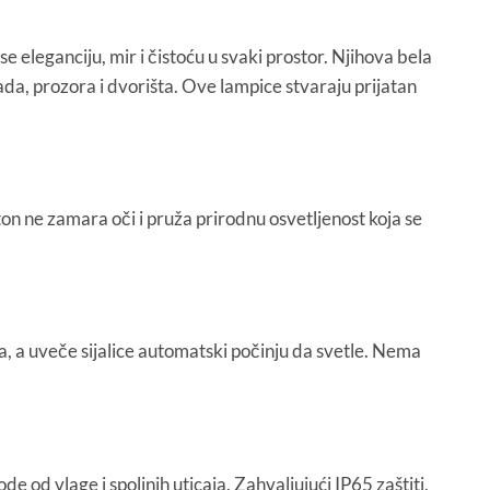
e eleganciju, mir i čistoću u svaki prostor. Njihova bela
ada, prozora i dvorišta. Ove lampice stvaraju prijatan
ton ne zamara oči i pruža prirodnu osvetljenost koja se
a, a uveče sijalice automatski počinju da svetle. Nema
 od vlage i spoljnih uticaja. Zahvaljujući IP65 zaštiti,