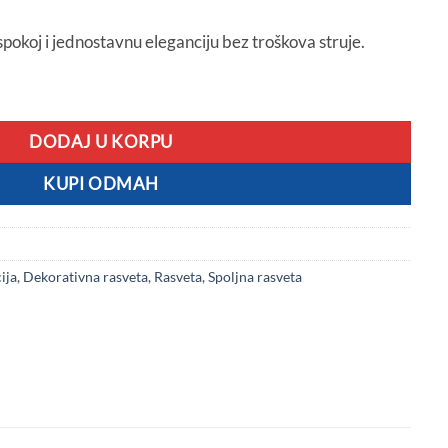
spokoj i jednostavnu eleganciju bez troškova struje.
0m količina
DODAJ U KORPU
KUPI ODMAH
ija
,
Dekorativna rasveta
,
Rasveta
,
Spoljna rasveta