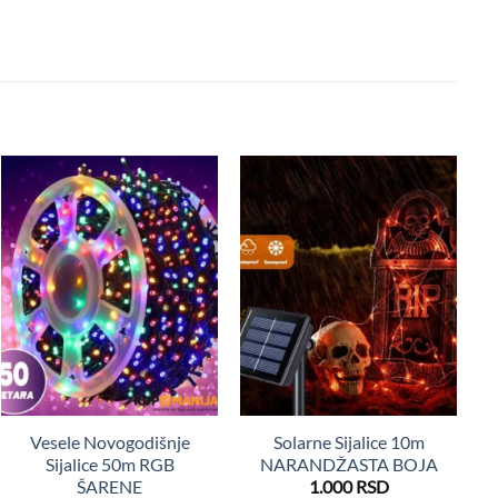
Vesele Novogodišnje
Solarne Sijalice 10m
S
Sijalice 50m RGB
NARANDŽASTA BOJA
ŠARENE
1.000
RSD