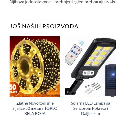
Njihova jednostavnost i prefinjen izgled pretvaraju svaku t
JOŠ NAŠIH PROIZVODA
Zlatne Novogodišnje
Solarna LED Lampa sa
Sijalice 50 metara TOPLO
Senzorom Pokreta i
BELA BOJA
Daljinskim