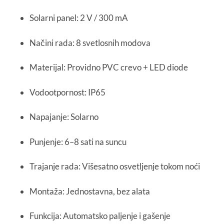
Solarni panel: 2 V / 300 mA
Načini rada: 8 svetlosnih modova
Materijal: Providno PVC crevo + LED diode
Vodootpornost: IP65
Napajanje: Solarno
Punjenje: 6–8 sati na suncu
Trajanje rada: Višesatno osvetljenje tokom noći
Montaža: Jednostavna, bez alata
Funkcija: Automatsko paljenje i gašenje