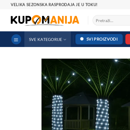
Preskoči
VELIKA SEZONSKA RASPRODAJA JE U TOKU!
na
Pretraga
sadržaj
za:
SVI PROIZVODI
SVE KATEGORIJE