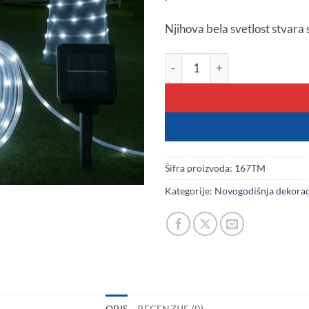
Njihova bela svetlost stvara 
Solarne sijalice bele u crevu 2
Šifra proizvoda:
167TM
Kategorije:
Novogodišnja dekorac
OPIS
RECENZIJE (0)