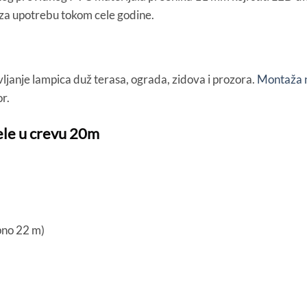
u za upotrebu tokom cele godine.
ljanje lampica duž terasa, ograda, zidova i prozora.
Montaža ne
or.
bele u crevu 20m
pno 22 m)