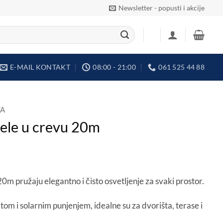
Newsletter - popusti i akcije
E-MAIL KONTAKT
08:00 - 21:00
061 525 44 88
TA
 bele u crevu 20m
20m pružaju elegantno i čisto osvetljenje za svaki prostor.
om i solarnim punjenjem, idealne su za dvorišta, terase i