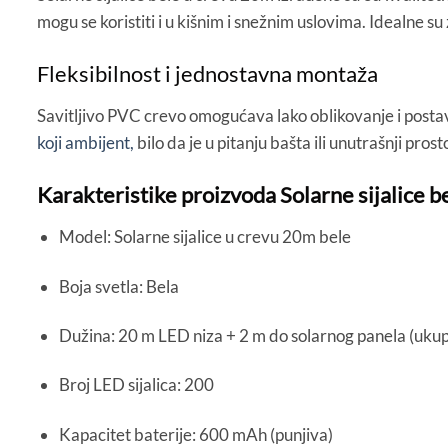
mogu se koristiti i u kišnim i snežnim uslovima. Idealne s
Fleksibilnost i jednostavna montaža
Savitljivo PVC crevo omogućava lako oblikovanje i postav
koji ambijent,
bilo da je u pitanju bašta ili unutrašnji prost
Karakteristike proizvoda Solarne sijalice 
Model: Solarne sijalice u crevu 20m bele
Boja svetla: Bela
Dužina: 20 m LED niza + 2 m do solarnog panela (uku
Broj LED sijalica: 200
Kapacitet baterije: 600 mAh (punjiva)