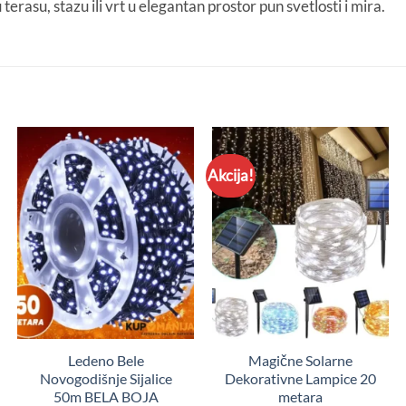
erasu, stazu ili vrt u elegantan prostor pun svetlosti i mira.
Akcija!
Ledeno Bele
Magične Solarne
Novogodišnje Sijalice
Dekorativne Lampice 20
50m BELA BOJA
metara