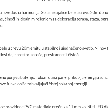
 i svetlosna harmonija. Solarne sijalice bele u crevu 20m donos
e, čineći ih idealnim rešenjem za dekoraciju terasa, staza, ogr
tu.
 bele u crevu 20m emituju stabilno i ujednačeno svetlo. Njihov 
lost daje prostoru osećaj prostranosti i čistoće.
enu punjivu bateriju. Tokom dana panel prikuplja energiju sunc
e funkcioniše zahvaljujući čistoj solarnoj energiji.
og providnog PVC materijala prečnika 11 mm koji štiti LED diode