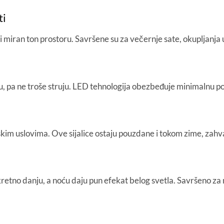
ti
 i miran ton prostoru. Savršene su za večernje sate, okupljanja 
u, pa ne troše struju. LED tehnologija obezbeđuje minimalnu po
im uslovima. Ove sijalice ostaju pouzdane i tokom zime, zahval
tno danju, a noću daju pun efekat belog svetla. Savršeno za min