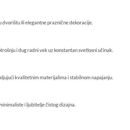
u dvorištu ili elegantne praznične dekoracije.
trošnju i dug radni vek uz konstantan svetlosni učinak.
jujući kvalitetnim materijalima i stabilnom napajanju.
imaliste i ljubitelje čistog dizajna.