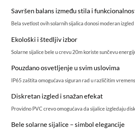
Savršen balans između stila i funkcionalnos
Bela svetlost ovih solarnih sijalica donosi moderan izgled
Ekološki i štedljiv izbor
Solarne sijalice bele u crevu 20m koriste sunčevu energij
Pouzdano osvetljenje u svim uslovima
IP65 zaštita omogućava siguran rad u različitim vremensk
Diskretan izgled i snažan efekat
Providno PVC crevo omogućava da sijalice izgledaju diskre
Bele solarne sijalice – simbol elegancije