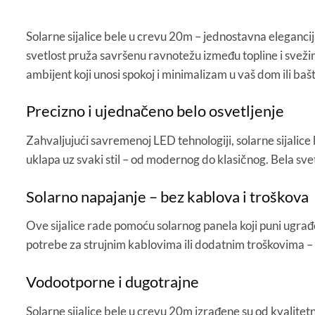
Solarne sijalice bele u crevu 20m – jednostavna elegancija
svetlost pruža savršenu ravnotežu između topline i svežin
ambijent koji unosi spokoj i minimalizam u vaš dom ili baš
Precizno i ujednačeno belo osvetljenje
Zahvaljujući savremenoj LED tehnologiji, solarne sijalice
uklapa uz svaki stil – od modernog do klasičnog. Bela svet
Solarno napajanje – bez kablova i troškova
Ove sijalice rade pomoću solarnog panela koji puni ugrađ
potrebe za strujnim kablovima ili dodatnim troškovima – sv
Vodootporne i dugotrajne
Solarne sijalice bele u crevu 20m izrađene su od kvalitetn