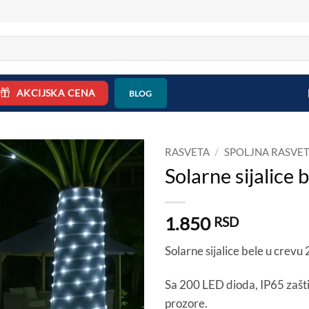
AKCIJSKA CENA
BLOG
RASVETA
/
SPOLJNA RASVE
Solarne sijalice
1.850
RSD
Solarne sijalice bele u crevu 
Sa 200 LED dioda, IP65 zaštit
prozore.