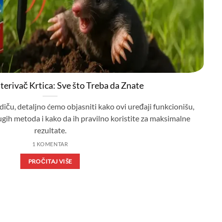
terivač Krtica: Sve što Treba da Znate
u, detaljno ćemo objasniti kako ovi uređaji funkcionišu,
ugih metoda i kako da ih pravilno koristite za maksimalne
rezultate.
1 KOMENTAR
PROČITAJ VIŠE