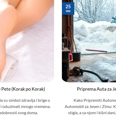
25
sep
 Pete (Korak po Korak)
Priprema Auta za J
 su simbol zdravlja i brige o
Kako Pripremiti Automo
pi i oduzimati mnogo vremena.
Automobil za Jesen i Zimu: 
 udobnosti svog doma.
stigla, a sa njom i kišni da