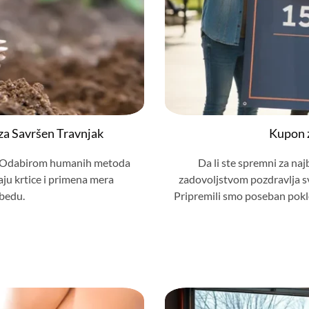
za Savršen Travnjak
Kupon 
de. Odabirom humanih metoda
Da li ste spremni za na
jaju krtice i primena mera
zadovoljstvom pozdravlja sv
obedu.
Pripremili smo poseban pokl