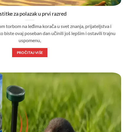
titke za polazak u prvi razred
 torbom na leđima korača u svet znanja, prijateljstva i
biste ovaj poseban dan učinili još lepšim i ostavili trajnu
uspomenu,
PROČITAJ VIŠE