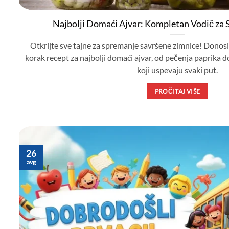
Najbolji Domaći Ajvar: Kompletan Vodič za
Otkrijte sve tajne za spremanje savršene zimnice! Donos
korak recept za najbolji domaći ajvar, od pečenja paprika do
koji uspevaju svaki put.
PROČITAJ VIŠE
26
avg