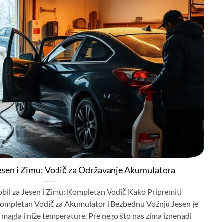
esen i Zimu: Vodič za Održavanje Akumulatora
bil za Jesen i Zimu: Kompletan Vodič Kako Pripremiti
Kompletan Vodič za Akumulator i Bezbednu Vožnju Jesen je
ni, magla i niže temperature. Pre nego što nas zima iznenadi