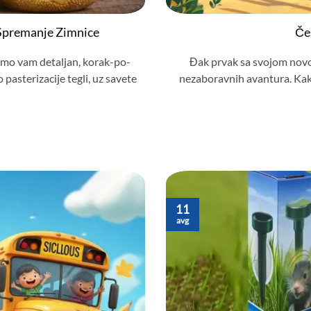
 Spremanje Zimnice
Čes
imo vam detaljan, korak-po-
Đak prvak sa svojom novom
 pasterizacije tegli, uz savete
nezaboravnih avantura. Kako 
11
avg