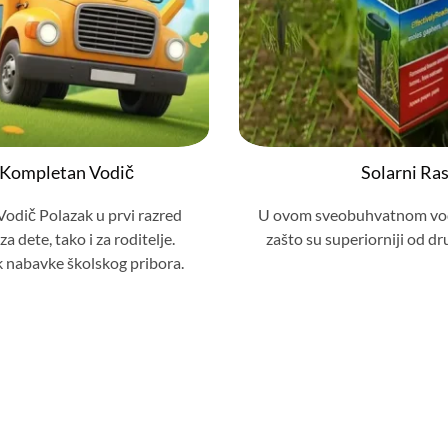
– Kompletan Vodič
Solarni Ras
odič Polazak u prvi razred
U ovom sveobuhvatnom vodič
a dete, tako i za roditelje.
zašto su superiorniji od dr
k nabavke školskog pribora.