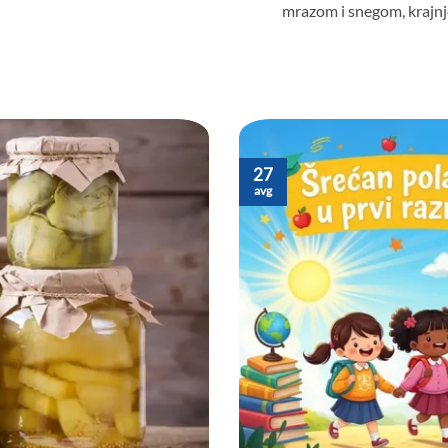
mrazom i snegom, krajnj
27
avg