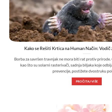
Kako se Rešiti Krtica na Human Način: Vodič 
Borba za savršen travnjak ne mora biti rat protiv priro
kao što su solarni rasterivači, sadnja biljaka koje odbi
prevencije, postižete dvostruku p
PROČITAJ VIŠE