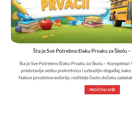
Šta je Sve Potrebno Đaku Prvaku za Školu 
Šta je Sve Potrebno Đaku Prvaku za Školu – Kompletan V
predstavlja veliku prekretnicu i uzbudljiv događaj, kako z
Nakon prvobitne euforije, roditelje često dočeka zadata
PROČITAJ VIŠE