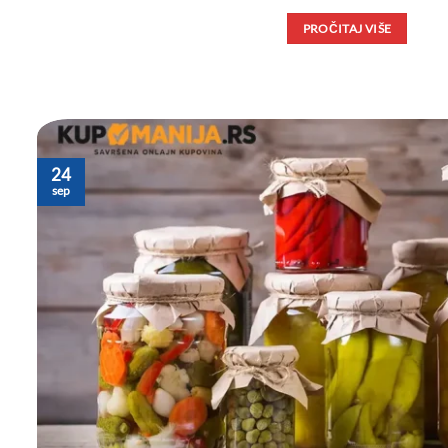
PROČITAJ VIŠE
24
sep