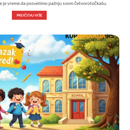
e je vreme da posvetimo pažnju svom četvorotočkašu.
PROČITAJ VIŠE