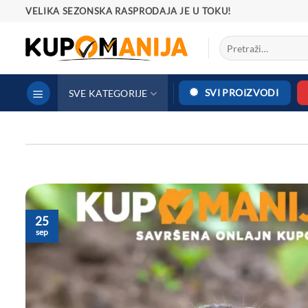
Preskoči
VELIKA SEZONSKA RASPRODAJA JE U TOKU!
na
Pretraga
sadržaj
za:
SVI PROIZVODI
SVE KATEGORIJE
25
sep