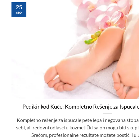
25
sep
Pedikir kod Kuće: Kompletno Rešenje za Ispucale
Kompletno rešenje za ispucale pete lepa i negovana stopala
sebi, ali redovni odlasci u kozmetički salon mogu biti sku
Srećom, profesionalne rezultate možete postići i u