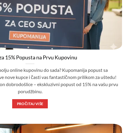
za 15% Popusta na Prvu Kupovinu
jbolju online kupovinu do sada? Kupomanija popust sa
e nove kupce i časti vas fantastičnom prilikom za uštedu!
on dobrodošlice – ekskluzivni popust od 15% na vašu prvu
porudžbinu.
PROČITAJ VIŠE