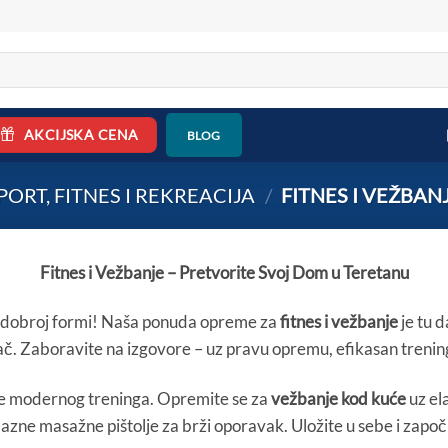
AKCIJSKA CENA
BLOG
PORT, FITNES I REKREACIJA
/
FITNES I VEŽBAN
Fitnes i Vežbanje – Pretvorite Svoj Dom u Teretanu
 i dobroj formi! Naša ponuda opreme za
fitnes i vežbanje
je tu 
žbač. Zaboravite na izgovore – uz pravu opremu, efikasan trening
te modernog treninga. Opremite se za
vežbanje kod kuće
uz ela
bilazne masažne pištolje za brži oporavak. Uložite u sebe i zapo