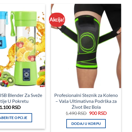
Akcija!
USB Blender Za Sveže
Profesionalni Steznik za Koleno
tije U Pokretu
– Vaša Ultimativna Podrška za
Život Bez Bola
1.100
RSD
Originalna
Trenutna
1.490
RSD
900
RSD
cena
cena
BERITE OPCIJE
je
je:
DODAJ U KORPU
Ovaj
bila:
900 RSD.
1.490 RSD.