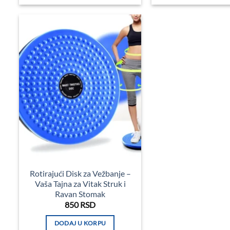
Rotirajući Disk za Vežbanje –
Vaša Tajna za Vitak Struk i
Ravan Stomak
850
RSD
DODAJ U KORPU