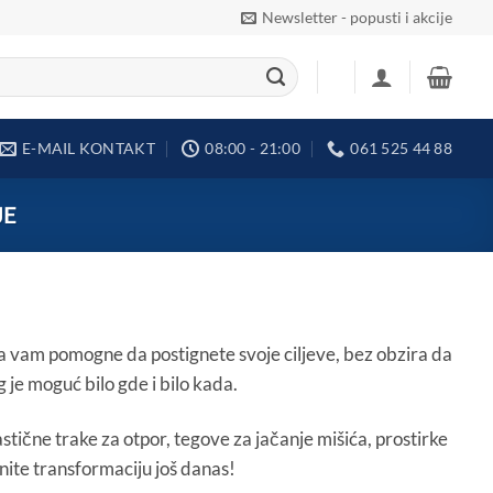
Newsletter - popusti i akcije
E-MAIL KONTAKT
08:00 - 21:00
061 525 44 88
JE
da vam pomogne da postignete svoje ciljeve, bez obzira da
 je moguć bilo gde i bilo kada.
stične trake za otpor, tegove za jačanje mišića, prostirke
čnite transformaciju još danas!