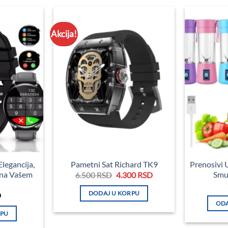
Akcija!
legancija,
Prenosivi 
Pametni Sat Richard TK9
a na Vašem
Originalna
Trenutna
Smu
6.500
RSD
4.300
RSD
cena
cena
je
je:
DODAJ U KORPU
D
bila:
4.300 RSD.
ODA
6.500 RSD.
RPU