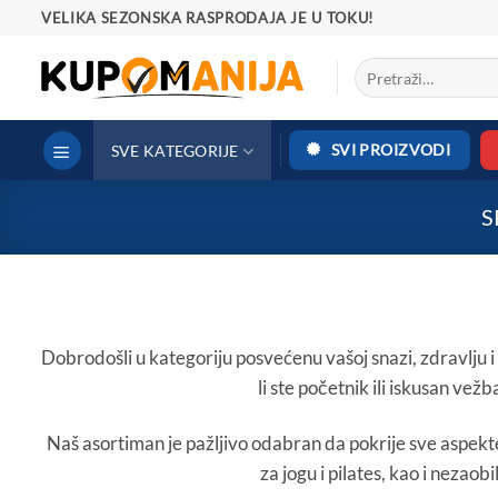
Preskoči
VELIKA SEZONSKA RASPRODAJA JE U TOKU!
na
Pretraga
sadržaj
za:
SVI PROIZVODI
SVE KATEGORIJE
S
Dobrodošli u kategoriju posvećenu vašoj snazi, zdravlju
li ste početnik ili iskusan ve
Naš asortiman je pažljivo odabran da pokrije sve aspek
za jogu i pilates, kao i nezao