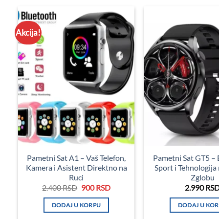
Akcija!
Pametni Sat A1 – Vaš Telefon,
Pametni Sat GT5 – E
Kamera i Asistent Direktno na
Sport i Tehnologij
Ruci
Zglobu
Originalna
Trenutna
2.400
RSD
900
RSD
2.990
RS
cena
cena
je
je:
DODAJ U KORPU
DODAJ U KO
bila:
900 RSD.
2.400 RSD.