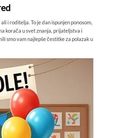
red
ali i roditelja. To je dan ispunjen ponosom,
orača u svet znanja, prijateljstva i
mili smo vam najlepše čestitke za polazak u