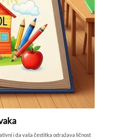
rvaka
ativni i da vaša čestitka odražava ličnost