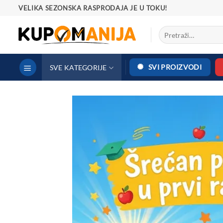
Preskoči
VELIKA SEZONSKA RASPRODAJA JE U TOKU!
na
Pretraga
sadržaj
za:
SVI PROIZVODI
SVE KATEGORIJE