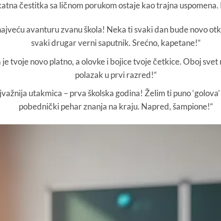
katna čestitka sa ličnom porukom ostaje kao trajna uspomena. E
jveću avanturu zvanu škola! Neka ti svaki dan bude novo otkr
svaki drugar verni saputnik. Srećno, kapetane!“
 je tvoje novo platno, a olovke i bojice tvoje četkice. Oboj sve
polazak u prvi razred!“
važnija utakmica – prva školska godina! Želim ti puno ‘golova’ 
pobednički pehar znanja na kraju. Napred, šampione!“