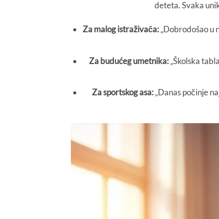
deteta. Svaka uni
Za malog istraživača:
„Dobrodošao u na
Za budućeg umetnika:
„Školska tabla
Za sportskog asa:
„Danas počinje naj