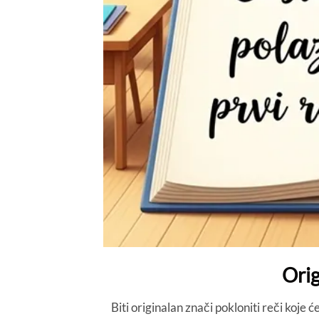
Orig
Biti originalan znači pokloniti reči koje