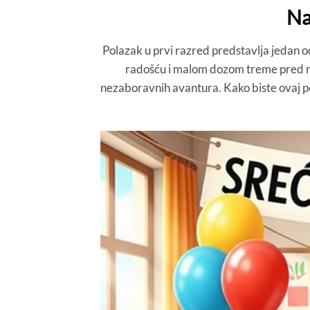
Na
Polazak u prvi razred predstavlja jedan od 
radošću i malom dozom treme pred no
nezaboravnih avantura. Kako biste ovaj pos