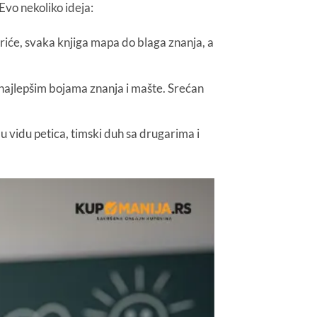
vo nekoliko ideja:
iće, svaka knjiga mapa do blaga znanja, a
t najlepšim bojama znanja i mašte. Srećan
u vidu petica, timski duh sa drugarima i