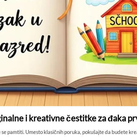
inalne i kreativne čestitke za đaka p
 će se pamtiti. Umesto klasičnih poruka, pokušajte da budete kre