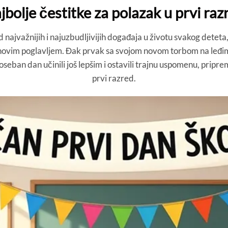
jbolje čestitke za polazak u prvi raz
najvažnijih i najuzbudljivijih događaja u životu svakog deteta, 
vim poglavljem. Đak prvak sa svojom novom torbom na leđima k
eban dan učinili još lepšim i ostavili trajnu uspomenu, pripre
prvi razred.