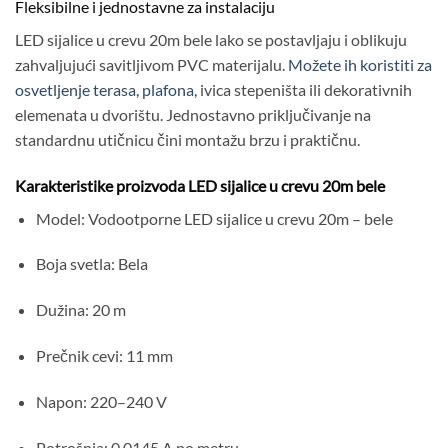
Fleksibilne i jednostavne za instalaciju
LED sijalice u crevu 20m bele lako se postavljaju i oblikuju
zahvaljujući savitljivom PVC materijalu.
Možete ih koristiti za
osvetljenje terasa, plafona,
ivica stepeništa ili dekorativnih
elemenata u dvorištu. Jednostavno priključivanje na
standardnu utičnicu čini montažu brzu i praktičnu.
Karakteristike proizvoda LED sijalice u crevu 20m bele
Model: Vodootporne LED sijalice u crevu 20m – bele
Boja svetla: Bela
Dužina: 20 m
Prečnik cevi: 11 mm
Napon: 220–240 V
Potrošnja: 0,0145 A po metru