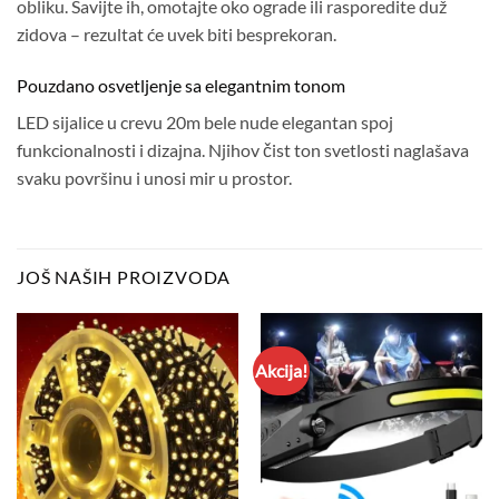
obliku. Savijte ih, omotajte oko ograde ili rasporedite duž
zidova – rezultat će uvek biti besprekoran.
Pouzdano osvetljenje sa elegantnim tonom
LED sijalice u crevu 20m bele nude elegantan spoj
funkcionalnosti i dizajna. Njihov čist ton svetlosti naglašava
svaku površinu i unosi mir u prostor.
JOŠ NAŠIH PROIZVODA
Akcija!