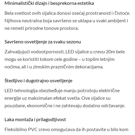
Minimalistički dizajn i besprekorna estetika
Bela svetlost ovih sijalica donosi osećaj prostranosti i čistoće.
Njihova neutralna boja savršeno se uklapa u svaki ambijent i
ne remeti prirodne tonove prostora.
Savršeno osvetljenje za svaku sezonu
Zahvaljujući vodootpornosti, LED sijalice u crevu 20m bele
mogu se koristiti tokom cele godine – u toplim letnjim
noćima, ali i u zimskim prazničnim dekoracijama.
Štedljivo i dugotrajno osvetljenje
LED tehnologija obezbeđuje manju potrošnju električne
energije uz maksimalan efekat svetla. Ove sijalice su
pouzdane, ekonomične i ne zahtevaju dodatno održavanje.
Laka montaža i prilagodljivost
Fleksibilno PVC crevo omogućava da ih postavite u bilo kom