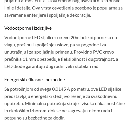
prijatnu atmosferu, a istovremeno naglašava arhitektonske
linije i detalje. Ova vrsta osvetljenja posebno je popularna za
savremene enterijere i spoljašnje dekoracije.
Vodootporne i izdržljive
Vodootporne LED sijalice u crevu 20m bele otporne su na
vlagu, prašinu i spoljašnje uslove, pa su pogodne i za
unutrašnju i za spoljašnju primenu. Providno PVC crevo
prečnika 11 mm obezbeđuje fleksibilnost i dugotrajnost, a
LED diode garantuju dug radni vek i stabilan rad.
Energetski efikasne i bezbedne
Sa potrošnjom od svega 0,0145 A po metru, ove LED sijalice
predstavljaju energetski štedljivo rešenje za svakodnevnu
upotrebu. Minimalna potrošnja struje i visoka efikasnost čine
ih ekološkim izborom, dok se ne zagrevaju tokom rada i
potpuno su bezbedne za dodir.