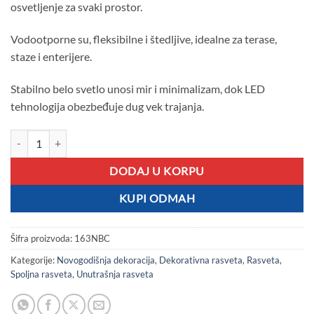
osvetljenje za svaki prostor.
Vodootporne su, fleksibilne i štedljive, idealne za terase,
staze i enterijere.
Stabilno belo svetlo unosi mir i minimalizam, dok LED
tehnologija obezbeđuje dug vek trajanja.
LED sijalice u crevu 20m bele količina
DODAJ U KORPU
KUPI ODMAH
Šifra proizvoda:
163NBC
Kategorije:
Novogodišnja dekoracija
,
Dekorativna rasveta
,
Rasveta
,
Spoljna rasveta
,
Unutrašnja rasveta