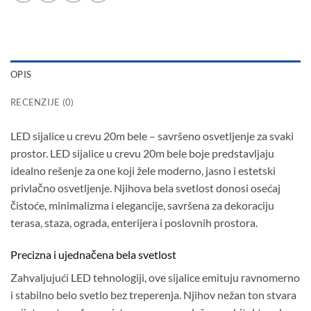
OPIS
RECENZIJE (0)
LED sijalice u crevu 20m bele – savršeno osvetljenje za svaki
prostor. LED sijalice u crevu 20m bele boje predstavljaju
idealno rešenje za one koji žele moderno, jasno i estetski
privlačno osvetljenje. Njihova bela svetlost donosi osećaj
čistoće, minimalizma i elegancije, savršena za dekoraciju
terasa, staza, ograda, enterijera i poslovnih prostora.
Precizna i ujednačena bela svetlost
Zahvaljujući LED tehnologiji, ove sijalice emituju ravnomerno
i stabilno belo svetlo bez treperenja. Njihov nežan ton stvara