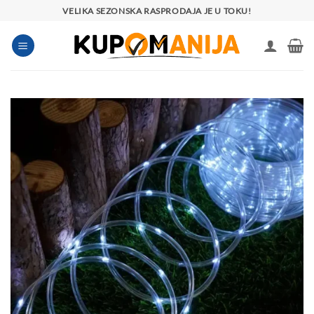
Preskoči
VELIKA SEZONSKA RASPRODAJA JE U TOKU!
na
sadržaj