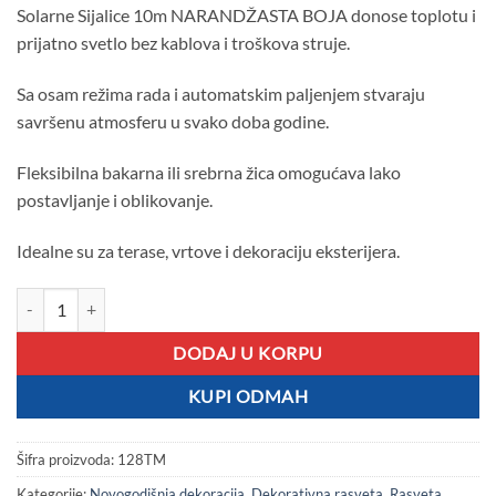
Solarne Sijalice 10m NARANDŽASTA BOJA donose toplotu i
prijatno svetlo bez kablova i troškova struje.
Sa osam režima rada i automatskim paljenjem stvaraju
savršenu atmosferu u svako doba godine.
Fleksibilna bakarna ili srebrna žica omogućava lako
postavljanje i oblikovanje.
Idealne su za terase, vrtove i dekoraciju eksterijera.
Solarne Sijalice 10m NARANDŽASTA BOJA količina
DODAJ U KORPU
KUPI ODMAH
Šifra proizvoda:
128TM
Kategorije:
Novogodišnja dekoracija
,
Dekorativna rasveta
,
Rasveta
,