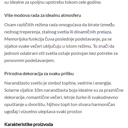
su idealne za spoljnu upotrebu tokom cele godine.
Više modova rada za idealnu atmosferu
Osam različitih režima rada omogućava da birate između
nežnog treperenja,
stalnog svetla ili dinamičnih prelaza.
Memorijska funkcija čuva poslednje podešavanje, pa se
sijalice svake večeri uključuju u istom režimu. To znači da
jednom odabrani stil svetla ostaje postojan bez potrebe za
ponovnim podešavanjem.
Prirodna dekoracija za svaku priliku
Narandžasto svetlo je simbol topline, vedrine i energije.
Solarne sijalice 10m narandžasta boja idealne su za praznične
dekoracije, romantične večeri, letnje žurke ili svakodnevno
opuštanje u dvorištu. Njihov topli ton stvara harmoničan
ugođaj i vizuelno ulepšava svaki prostor.
Karakteristike proizvoda