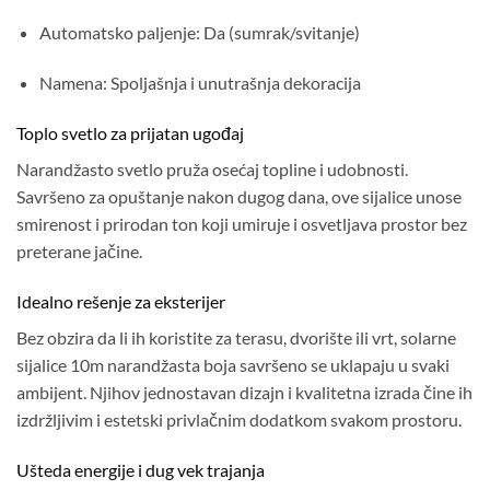
Automatsko paljenje: Da (sumrak/svitanje)
Namena: Spoljašnja i unutrašnja dekoracija
Toplo svetlo za prijatan ugođaj
Narandžasto svetlo pruža osećaj topline i udobnosti.
Savršeno za opuštanje nakon dugog dana, ove sijalice unose
smirenost i prirodan ton koji umiruje i osvetljava prostor bez
preterane jačine.
Idealno rešenje za eksterijer
Bez obzira da li ih koristite za terasu, dvorište ili vrt, solarne
sijalice 10m narandžasta boja savršeno se uklapaju u svaki
ambijent. Njihov jednostavan dizajn i kvalitetna izrada čine ih
izdržljivim i estetski privlačnim dodatkom svakom prostoru.
Ušteda energije i dug vek trajanja