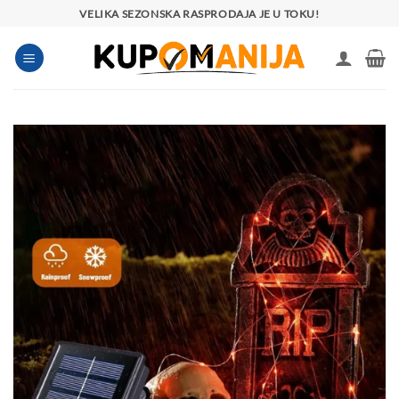
Preskoči
VELIKA SEZONSKA RASPRODAJA JE U TOKU!
na
sadržaj