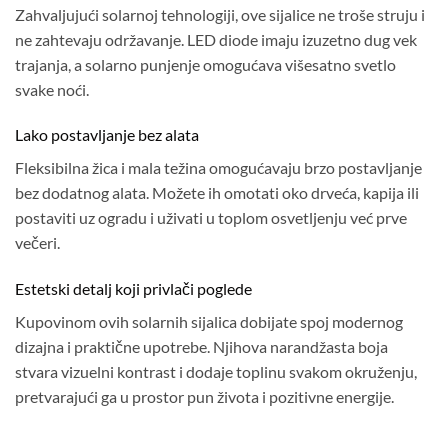
Zahvaljujući solarnoj tehnologiji, ove sijalice ne troše struju i
ne zahtevaju održavanje. LED diode imaju izuzetno dug vek
trajanja, a solarno punjenje omogućava višesatno svetlo
svake noći.
Lako postavljanje bez alata
Fleksibilna žica i mala težina omogućavaju brzo postavljanje
bez dodatnog alata. Možete ih omotati oko drveća, kapija ili
postaviti uz ogradu i uživati u toplom osvetljenju već prve
večeri.
Estetski detalj koji privlači poglede
Kupovinom ovih solarnih sijalica dobijate spoj modernog
dizajna i praktične upotrebe. Njihova narandžasta boja
stvara vizuelni kontrast i dodaje toplinu svakom okruženju,
pretvarajući ga u prostor pun života i pozitivne energije.