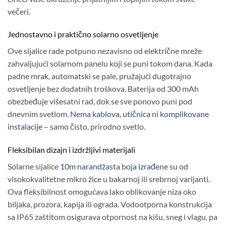
večeri.
Jednostavno i praktično solarno osvetljenje
Ove sijalice rade potpuno nezavisno od električne mreže
zahvaljujući solarnom panelu koji se puni tokom dana. Kada
padne mrak, automatski se pale, pružajući dugotrajno
osvetljenje bez dodatnih troškova. Baterija od 300 mAh
obezbeđuje višesatni rad, dok se sve ponovo puni pod
dnevnim svetlom.
Nema kablova, utičnica ni komplikovane
instalacije
– samo čisto, prirodno svetlo.
Fleksibilan dizajn i izdržljivi materijali
Solarne sijalice
10m narandžasta boja izrađene
su od
visokokvalitetne mikro žice u bakarnoj ili srebrnoj varijanti.
Ova fleksibilnost omogućava lako oblikovanje niza oko
biljaka, prozora, kapija ili ograda. Vodootporna konstrukcija
sa IP65 zaštitom osigurava otpornost na kišu, sneg i vlagu, pa