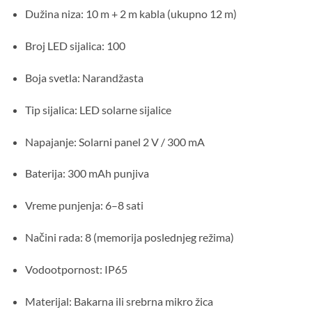
Dužina niza: 10 m + 2 m kabla (ukupno 12 m)
Broj LED sijalica: 100
Boja svetla: Narandžasta
Tip sijalica: LED solarne sijalice
Napajanje: Solarni panel 2 V / 300 mA
Baterija: 300 mAh punjiva
Vreme punjenja: 6–8 sati
Načini rada: 8 (memorija poslednjeg režima)
Vodootpornost: IP65
Materijal: Bakarna ili srebrna mikro žica