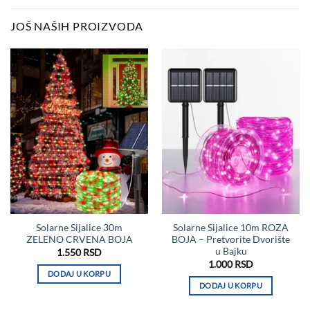
JOŠ NAŠIH PROIZVODA
Solarne Sijalice 30m
Solarne Sijalice 10m ROZA
ZELENO CRVENA BOJA
BOJA – Pretvorite Dvorište
u Bajku
1.550
RSD
1.000
RSD
DODAJ U KORPU
DODAJ U KORPU