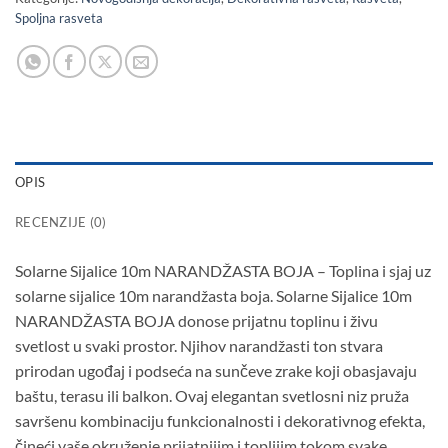
Spoljna rasveta
OPIS
RECENZIJE (0)
Solarne Sijalice 10m NARANDŽASTA BOJA – Toplina i sjaj uz
solarne sijalice 10m narandžasta boja. Solarne Sijalice 10m
NARANDŽASTA BOJA donose prijatnu toplinu i živu
svetlost u svaki prostor. Njihov narandžasti ton stvara
prirodan ugođaj i podseća na sunčeve zrake koji obasjavaju
baštu, terasu ili balkon. Ovaj elegantan svetlosni niz pruža
savršenu kombinaciju funkcionalnosti i dekorativnog efekta,
čineći vaše okruženje prijatnijim i toplijim tokom svake