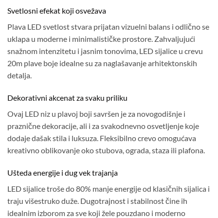
Svetlosni efekat koji osvežava
Plava LED svetlost stvara prijatan vizuelni balans i odlično se
uklapa u moderne i minimalističke prostore. Zahvaljujući
snažnom intenzitetu i jasnim tonovima, LED sijalice u crevu
20m plave boje idealne su za naglašavanje arhitektonskih
detalja.
Dekorativni akcenat za svaku priliku
Ovaj LED niz u plavoj boji savršen je za novogodišnje i
praznične dekoracije, ali i za svakodnevno osvetljenje koje
dodaje dašak stila i luksuza. Fleksibilno crevo omogućava
kreativno oblikovanje oko stubova, ograda, staza ili plafona.
Ušteda energije i dug vek trajanja
LED sijalice troše do 80% manje energije od klasičnih sijalica i
traju višestruko duže. Dugotrajnost i stabilnost čine ih
idealnim izborom za sve koji žele pouzdano i moderno