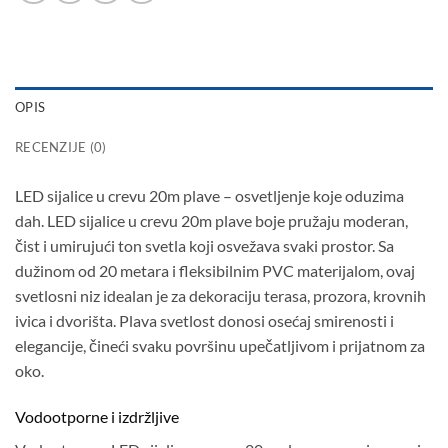
OPIS
RECENZIJE (0)
LED sijalice u crevu 20m plave – osvetljenje koje oduzima
dah. LED sijalice u crevu 20m plave boje pružaju moderan,
čist i umirujući ton svetla koji osvežava svaki prostor. Sa
dužinom od 20 metara i fleksibilnim PVC materijalom, ovaj
svetlosni niz idealan je za dekoraciju terasa, prozora, krovnih
ivica i dvorišta. Plava svetlost donosi osećaj smirenosti i
elegancije, čineći svaku površinu upečatljivom i prijatnom za
oko.
Vodootporne i izdržljive