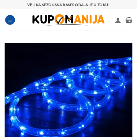
Preskoči
VELIKA SEZONSKA RASPRODAJA JE U TOKU!
na
sadržaj