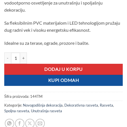
vodootporno osvetljenje za unutrašnju i spoljašnju
dekoraciju.
Sa fleksibilnim PVC materijalom i LED tehnologijom pružaju
dug radni vek i visoku energetsku efikasnost.
Idealne su za terase, ograde, prozore i bašte.
LED sijalice u crevu 20m plave količina
DODAJ U KORPU
KUPI ODMAH
Šifra proizvoda:
144TM
Kategorije:
Novogodišnja dekoracija
,
Dekorativna rasveta
,
Rasveta
,
Spoljna rasveta
,
Unutrašnja rasveta