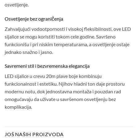
osvetljenje.
Osvetljenje bez ograničenja
Zahvaljujući vodootpornosti i visokoj fleksibilnosti, ove LED
sijalice se mogu koristiti tokom cele godine. Savršeno
funkcionišu i pri niskim temperaturama, a osvetljenje ostaje
jednako snažno i jasno.
Savremeni stil i bezvremenska elegancija
LED sijalice u crevu 20m plave boje kombinuju
funkcionalnost i estetiku. Njihov hladni ton daje prostoru
modernu notu, dok jednostavna montaža i pouzdan rad
omogućavaju da uživate u savršenom osvetljenju bez
komplikacija.
JOŠ NAŠIH PROIZVODA