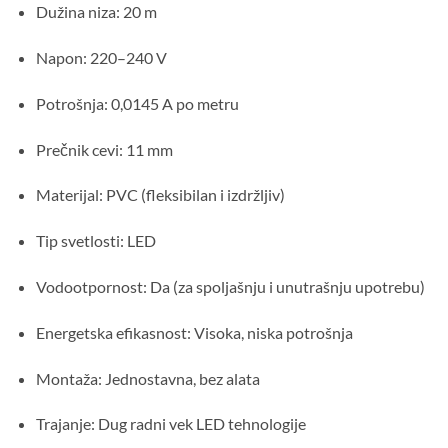
Dužina niza: 20 m
Napon: 220–240 V
Potrošnja: 0,0145 A po metru
Prečnik cevi: 11 mm
Materijal: PVC (fleksibilan i izdržljiv)
Tip svetlosti: LED
Vodootpornost: Da (za spoljašnju i unutrašnju upotrebu)
Energetska efikasnost: Visoka, niska potrošnja
Montaža: Jednostavna, bez alata
Trajanje: Dug radni vek LED tehnologije