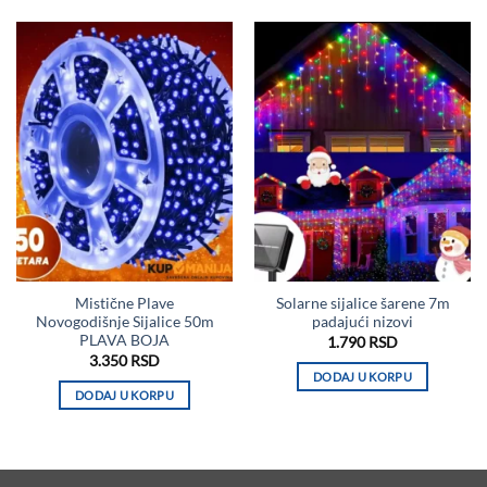
Mistične Plave
Solarne sijalice šarene 7m
Novogodišnje Sijalice 50m
padajući nizovi
PLAVA BOJA
1.790
RSD
3.350
RSD
DODAJ U KORPU
DODAJ U KORPU