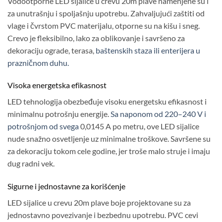
Vodootporne LED sijalice u crevu 20m plave namenjene su i
za unutrašnju i spoljašnju upotrebu. Zahvaljujući zaštiti od
vlage i čvrstom PVC materijalu, otporne su na kišu i sneg.
Crevo je fleksibilno, lako za oblikovanje i savršeno za
dekoraciju ograde, terasa,
baštenskih staza ili enterijera u
prazničnom duhu.
Visoka energetska efikasnost
LED tehnologija obezbeđuje visoku energetsku efikasnost i
minimalnu potrošnju energije.
Sa naponom od 220–240 V i
potrošnjom od svega
0,0145 A po metru, ove LED sijalice
nude snažno osvetljenje uz minimalne troškove. Savršene su
za dekoraciju tokom cele godine, jer troše malo struje i imaju
dug radni vek.
Sigurne i jednostavne za korišćenje
LED sijalice u crevu 20m plave boje projektovane su za
jednostavno povezivanje i bezbednu upotrebu. PVC cevi