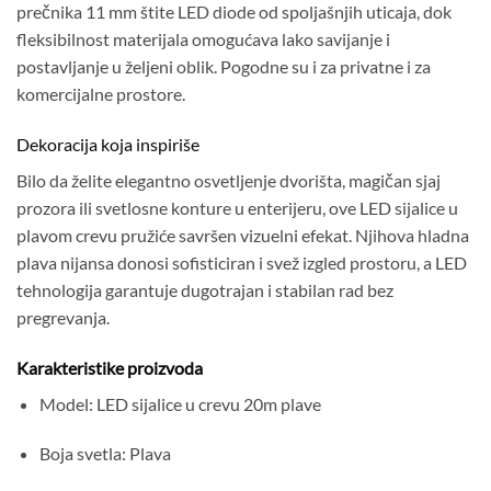
prečnika 11 mm štite LED diode od spoljašnjih uticaja, dok
fleksibilnost materijala omogućava lako savijanje i
postavljanje u željeni oblik. Pogodne su i za privatne i za
komercijalne prostore.
Dekoracija koja inspiriše
Bilo da želite elegantno osvetljenje dvorišta, magičan sjaj
prozora ili svetlosne konture u enterijeru, ove LED sijalice u
plavom crevu pružiće savršen vizuelni efekat. Njihova hladna
plava nijansa donosi sofisticiran i svež izgled prostoru, a LED
tehnologija garantuje dugotrajan i stabilan rad bez
pregrevanja.
Karakteristike proizvoda
Model: LED sijalice u crevu 20m plave
Boja svetla: Plava