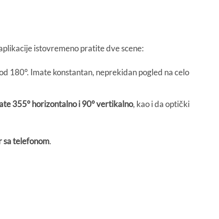
aplikacije istovremeno pratite dve scene:
 od 180°. Imate konstantan, neprekidan pogled na celo
rate 355° horizontalno i 90° vertikalno
, kao i da optički
 sa telefonom
.