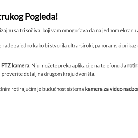
trukog Pogleda!
izajnu sa tri sočiva, koji vam omogućava da na jednom ekranu 
rade zajedno kako bi stvorila ultra-široki, panoramski prikaz
a
PTZ kamera
. Nju možete preko aplikacije na telefonu da
roti
li proverite detalj na drugom kraju dvorišta.
jednim rotirajućim je budućnost sistema
kamera za video nadzor