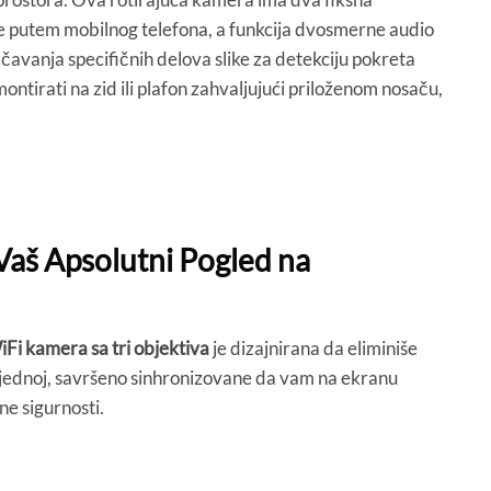
ke putem mobilnog telefona, a funkcija dvosmerne audio
avanja specifičnih delova slike za detekciju pokreta
tirati na zid ili plafon zahvaljujući priloženom nosaču,
Vaš Apsolutni Pogled na
Fi kamera sa tri objektiva
je dizajnirana da eliminiše
u jednoj, savršeno sinhronizovane da vam na ekranu
ne sigurnosti.