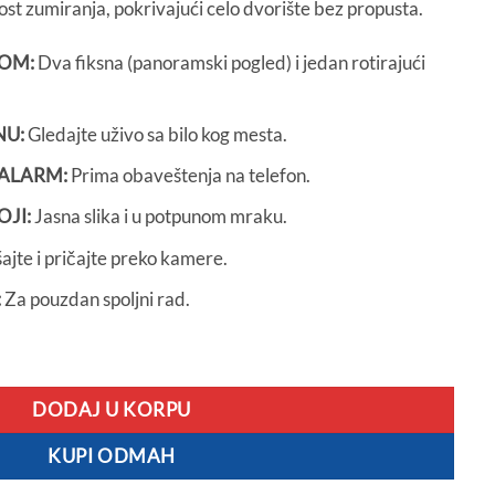
t zumiranja, pokrivajući celo dvorište bez propusta.
SD.
NOM:
Dva fiksna (panoramski pogled) i jedan rotirajući
NU:
Gledajte uživo sa bilo kog mesta.
 ALARM:
Prima obaveštenja na telefon.
JI:
Jasna slika i u potpunom mraku.
ajte i pričajte preko kamere.
:
Za pouzdan spoljni rad.
 Vidite Sve iz Svakog Ugla Istovremeno količina
DODAJ U KORPU
KUPI ODMAH