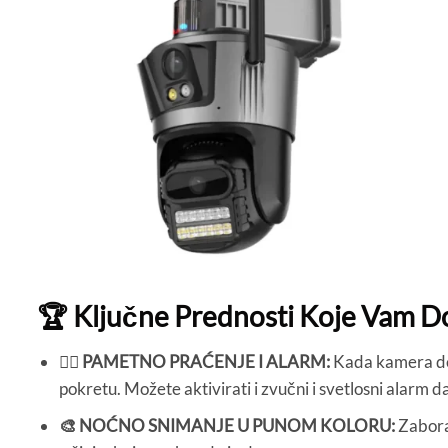
🏆 Ključne Prednosti Koje Vam D
🏃‍♂️ PAMETNO PRAĆENJE I ALARM:
Kada kamera det
pokretu. Možete aktivirati i zvučni i svetlosni alarm da
🎨 NOĆNO SNIMANJE U PUNOM KOLORU:
Zabora