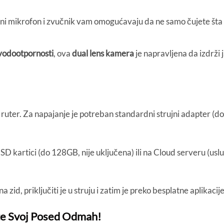
i mikrofon i zvučnik vam omogućavaju da ne samo čujete šta se
 vodootpornosti
, ova
dual lens kamera
je napravljena da izdrži j
ter. Za napajanje je potreban standardni strujni adapter (dolaz
SD kartici (do 128GB, nije uključena) ili na Cloud serveru (usl
a zid, priključiti je u struju i zatim je preko besplatne aplika
ite Svoj Posed Odmah!