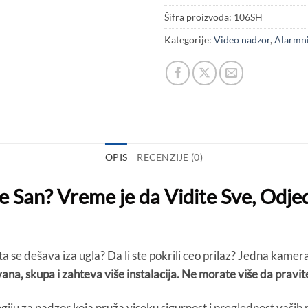
Šifra proizvoda:
106SH
Kategorije:
Video nadzor
,
Alarmni
OPIS
RECENZIJE (0)
re San? Vreme je da Vidite Sve, Odj
ta se dešava iza ugla? Da li ste pokrili ceo prilaz? Jedna kamer
na, skupa i zahteva više instalacija.
Ne morate više da pravite
giju za nadzor koja pruža visoku sigurnost i preglednost vaših