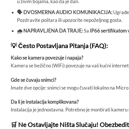
u živim bojama, kao da je dan.
🗣️ DVOSMERNA AUDIO KOMUNIKACIJA:
Ugrađen
Pozdravite poštara ili upozorite nepoželjnog gosta.
🌧️ NAPRAVLJENA DA TRAJE:
Sa
IP66 sertifikatom
💡 Često Postavljana Pitanja (FAQ):
Kako se kamera povezuje i napaja?
Kamera se bežično (WiFi) povezuje na vaš kućni internet ru
Gde se čuvaju snimci?
Imate dve opcije: snimci se mogu čuvati lokalno na Micro 
Da li je instalacija komplikovana?
Instalacija je jednostavna. Potrebno je montirati kameru n
🛒 Ne Ostavljajte Ništa Slučaju! Obezbed