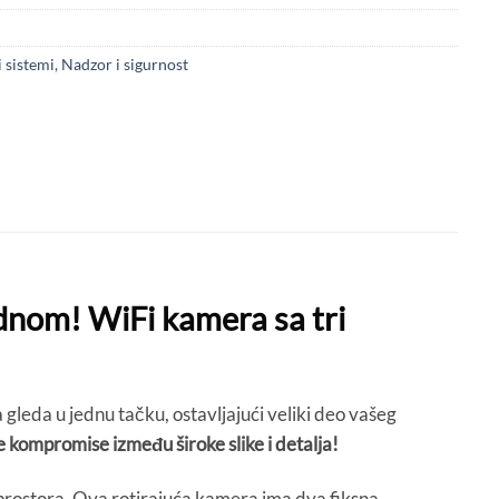
 sistemi
,
Nadzor i sigurnost
ednom! WiFi kamera sa tri
a gleda u jednu tačku, ostavljajući veliki deo vašeg
 kompromise između široke slike i detalja!
 prostora. Ova rotirajuća kamera ima dva fiksna