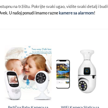
tupnu na tržištu. Pokrijte svaki ugao, vidite svaki detalj i bud
 Uvek. U našoj ponudi imamo razne
kamere sa alarmom
!
Bežična Baby Kamera sa
WiFi Kamera Sijalica sa