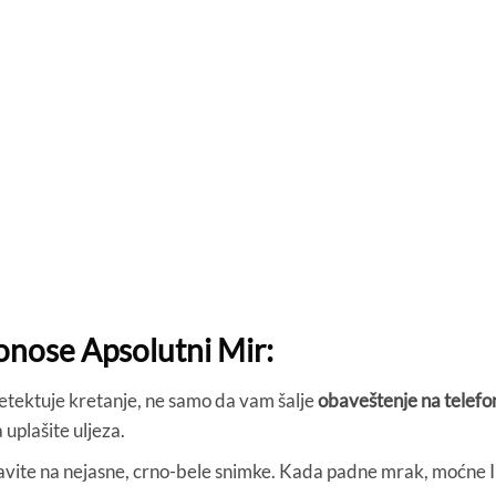
onose Apsolutni Mir:
ektuje kretanje, ne samo da vam šalje
obaveštenje na telefo
 uplašite uljeza.
vite na nejasne, crno-bele snimke. Kada padne mrak, moćne IR