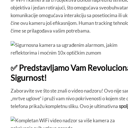
objektiva i jedan rotirajući, što omogućava sveobuhvatan
komunikacije omogućava interakciju sa posetiocima ili uk
čine ovu kameru još efikasnijom. Human tracking tehnolog
čime se prilagođava vašim potrebama.
✅ Predstavljamo Vam Revolucionar
Sigurnost!
Zaboravite sve što ste znali o video nadzoru! Ovo nije sa
„mrtve uglove“ i pruži vam nivo pokrivenosti o kojem ste
telefona prikažu kompletnu sliku. Ovo je ultimativna
spol