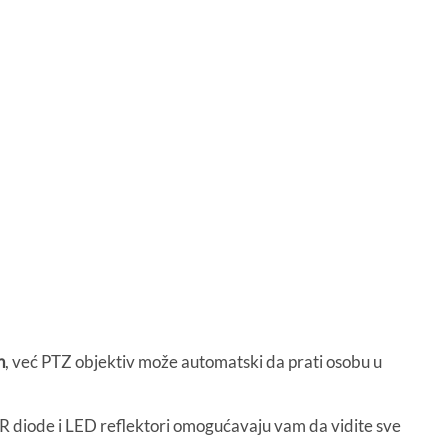
n
, već PTZ objektiv može automatski da prati osobu u
 diode i LED reflektori omogućavaju vam da vidite sve