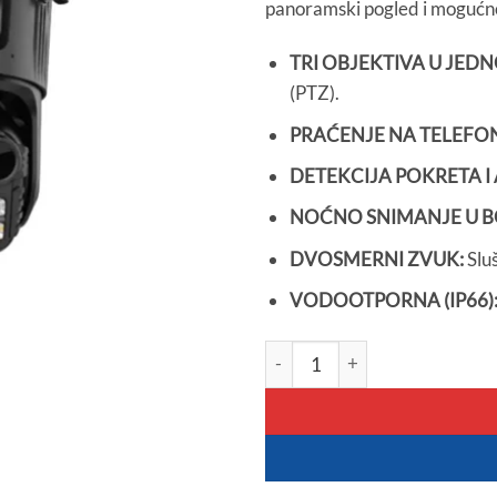
panoramski pogled i mogućnos
6.700 R
TRI OBJEKTIVA U JED
(PTZ).
PRAĆENJE NA TELEFO
DETEKCIJA POKRETA I
NOĆNO SNIMANJE U BO
DVOSMERNI ZVUK:
Sluš
VODOOTPORNA (IP66)
WiFi Kamera sa Tri Objektiva -