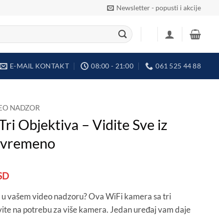
Newsletter - popusti i akcije
E-MAIL KONTAKT
08:00 - 21:00
061 525 44 88
EO NADZOR
ri Objektiva – Vidite Sve iz
tovremeno
lna
Trenutna
SD
cena
“ u vašem video nadzoru? Ova WiFi kamera sa tri
je:
vite na potrebu za više kamera. Jedan uređaj vam daje
5.600 RSD.