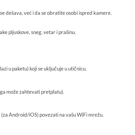
 dešava, već i da se obratite osobi ispred kamere.
ake pljuskove, sneg, vetar i prašinu.
i u paketu) koji se uključuje u utičnicu.
uga može zahtevati pretplatu).
cije (za Android/iOS) povezati na vašu WiFi mrežu.