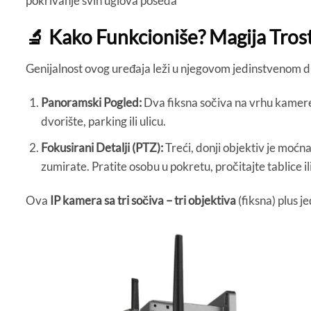
🔬 Kako Funkcioniše? Magija Tros
Genijalnost ovog uređaja leži u njegovom jedinstvenom d
Panoramski Pogled:
Dva fiksna sočiva na vrhu kamere 
dvorište, parking ili ulicu.
Fokusirani Detalji (PTZ):
Treći, donji objektiv je moćn
zumirate. Pratite osobu u pokretu, pročitajte tablice i
Ova
IP kamera sa tri sočiva – tri objektiva
(fiksna) plus 