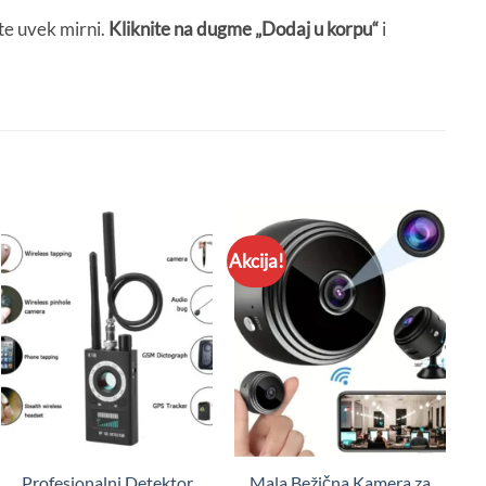
ite uvek mirni.
Kliknite na dugme „Dodaj u korpu“
i
Akcija!
Profesionalni Detektor
Mala Bežična Kamera za