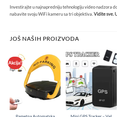
Investirajte u najnapredniju tehnologiju video nadzora dos
nabavite svoju WiFi kameru sa tri objektiva.
Vidite sve.
JOŠ NAŠIH PROIZVODA
Akcija!
Pametna Automatska
Mini GPS Tracker – Vaš