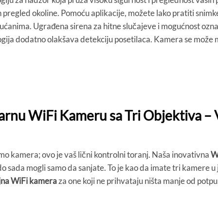
 pregled okoline. Pomoću aplikacije, možete lako pratiti snim
ućanima. Ugrađena sirena za hitne slučajeve i mogućnost označ
ija dodatno olakšava detekciju posetilaca. Kamera se može mon
nu WiFi Kameru sa Tri Objektiva – 
mo kamera; ovo je vaš lični kontrolni toranj. Naša inovativna
Wi
 do sada mogli samo da sanjate. To je kao da imate tri kamere 
jna WiFi kamera
za one koji ne prihvataju ništa manje od potpu