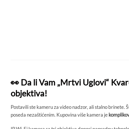
👀 Da li Vam „Mrtvi Uglovi“ Kva
objektiva!
Postavili ste kameru za video nadzor, ali stalno brinete. Š
poseda nezaštićenim. Kupovina više kamera je
komplikova
IP Wi-Fi kamera sa tri objektiva donosi naprednu tehnolo