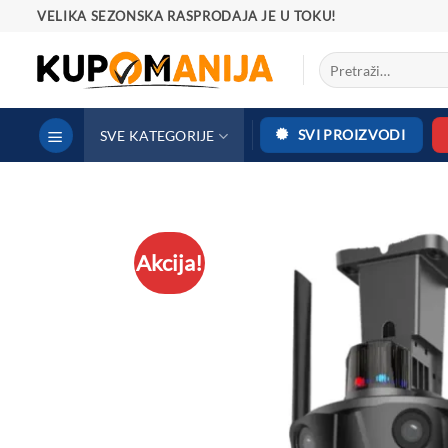
Preskoči
VELIKA SEZONSKA RASPRODAJA JE U TOKU!
na
Pretraga
sadržaj
za:
SVI PROIZVODI
SVE KATEGORIJE
Akcija!