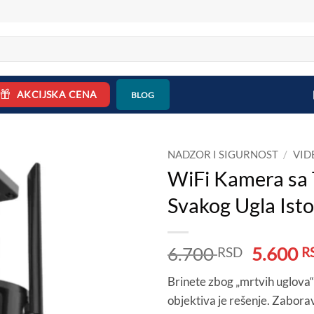
AKCIJSKA CENA
BLOG
NADZOR I SIGURNOST
/
VID
WiFi Kamera sa T
Svakog Ugla Is
Origina
6.700
5.600
RSD
R
cena
Brinete zbog „mrtvih uglova
je
objektiva je rešenje. Zabora
bila: