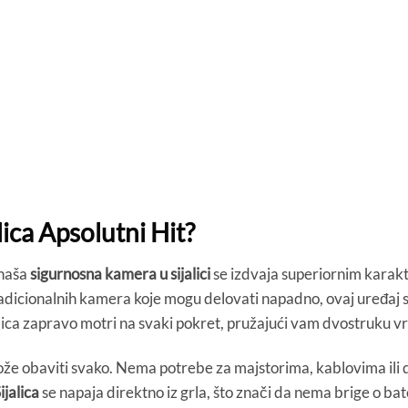
ica Apsolutni Hit?
 naša
sigurnosna kamera u sijalici
se izdvaja superiornim karak
adicionalnih kamera koje mogu delovati napadno, ovaj uređaj se
lica zapravo motri na svaki pokret, pružajući vam dvostruku vr
e može obaviti svako. Nema potrebe za majstorima, kablovima ili
Sijalica
se napaja direktno iz grla, što znači da nema brige o ba