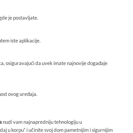
de je postavljate.
tem iste aplikacije.
ka, osiguravajući da uvek imate najnovije događaje
nost ovog uređaja.
a
nudi vam najnapredniju tehnologiju u
daj u korpu“ i učinite svoj dom pametnijim i sigurnijim