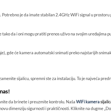
Potrebno je da imate stabilan 2.4GHz WiFi signal u prostoru g
tako da i oni mogu pratiti prenos uživo na svojim uređajima pu
je), gde će kamera automatski snimati preko najstarijih snima
nite sijalicu, spremni ste za instalaciju. To je najveća pred
nas!
stanite da brinete i preuzmite kontrolu. Naša
WiFi kamera
sijalic
 novu dimenziju sigurnosti i praktičnosti. Kliknite na dugme „Do