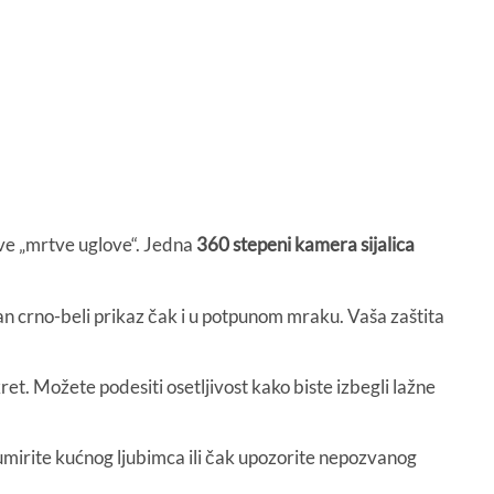
 sve „mrtve uglove“. Jedna
360 stepeni kamera sijalica
san crno-beli prikaz čak i u potpunom mraku. Vaša zaštita
et. Možete podesiti osetljivost kako biste izbegli lažne
irite kućnog ljubimca ili čak upozorite nepozvanog