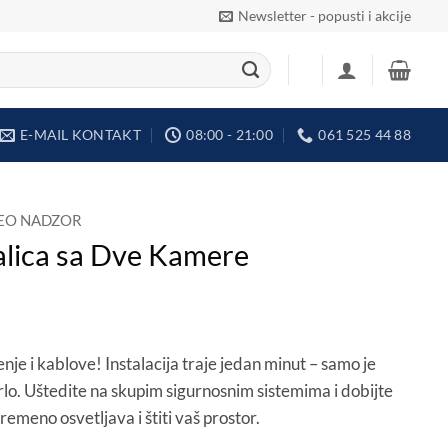
Newsletter - popusti i akcije
E-MAIL KONTAKT
08:00 - 21:00
061 525 44 88
EO NADZOR
alica sa Dve Kamere
je i kablove! Instalacija traje jedan minut – samo je
lo. Uštedite na skupim sigurnosnim sistemima i dobijte
remeno osvetljava i štiti vaš prostor.