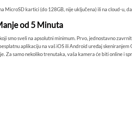
a MicroSD kartici (do 128GB, nije uključena) ili na cloud-u, da
 Manje od 5 Minuta
 koji smo sveli na apsolutni minimum. Prvo, jednostavno zavrn
besplatnu aplikaciju na vaš iOS ili Android uređaj skeniranjem
je. Za samo nekoliko trenutaka, vaša kamera će biti online i 