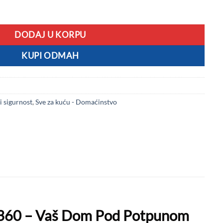
amere količina
DODAJ U KORPU
KUPI ODMAH
i sigurnost
,
Sve za kuću - Domaćinstvo
e 360 – Vaš Dom Pod Potpunom