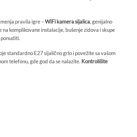
 menja pravila igre –
WiFi kamera sijalica
, genijalno
na komplikovane instalacije, bušenje zidova i skupe
ponuditi.
 koje standardno E27 sijalično grlo i povežite sa vašom
om telefonu, gde god da se nalazite.
Kontrolišite