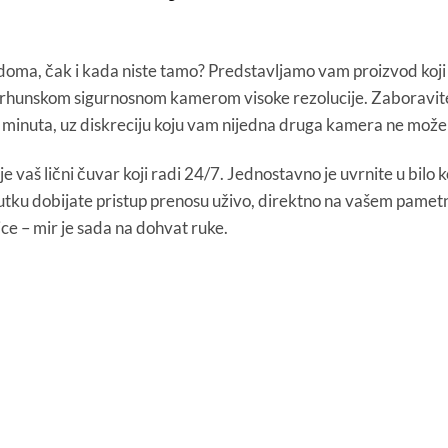
g doma, čak i kada niste tamo? Predstavljamo vam proizvod koji
vrhunskom sigurnosnom kamerom visoke rezolucije. Zaboravite 
 minuta, uz diskreciju koju vam nijedna druga kamera ne može 
je vaš lični čuvar koji radi 24/7. Jednostavno je uvrnite u bilo
tku dobijate pristup prenosu uživo, direktno na vašem pametn
ice – mir je sada na dohvat ruke.