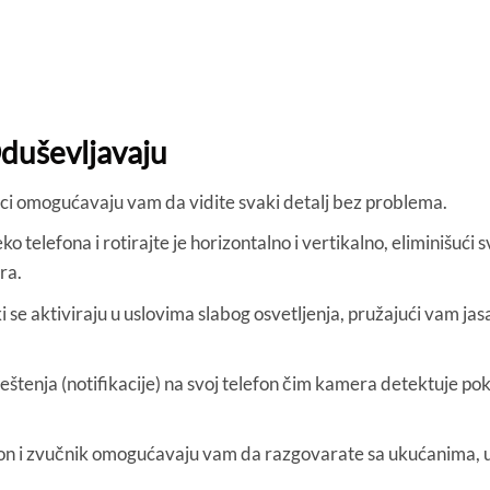
Oduševljavaju
imci omogućavaju vam da vidite svaki detalj bez problema.
 telefona i rotirajte je horizontalno i vertikalno, eliminišući
ra.
 se aktiviraju u uslovima slabog osvetljenja, pružajući vam ja
tenja (notifikacije) na svoj telefon čim kamera detektuje pokr
n i zvučnik omogućavaju vam da razgovarate sa ukućanima, um