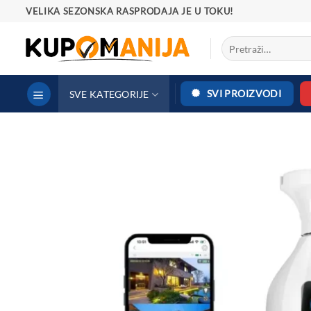
Preskoči
VELIKA SEZONSKA RASPRODAJA JE U TOKU!
na
Pretraga
sadržaj
za:
SVI PROIZVODI
SVE KATEGORIJE