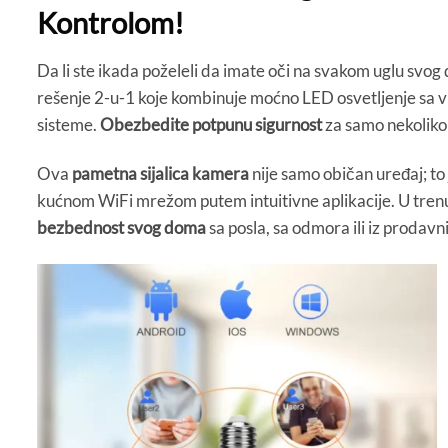
Kontrolom!
Da li ste ikada poželeli da imate oči na svakom uglu svo
rešenje 2-u-1 koje kombinuje moćno LED osvetljenje sa 
sisteme.
Obezbedite potpunu sigurnost
za samo nekoliko
Ova
pametna sijalica kamera
nije samo običan uređaj; to 
kućnom WiFi mrežom putem intuitivne aplikacije. U trenu
bezbednost svog doma
sa posla, sa odmora ili iz prodavn