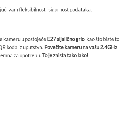
jući vam fleksibilnost i sigurnost podataka.
ite kameru u postojeće
E27 sijalično grlo
, kao što biste to
 QR koda iz uputstva.
Povežite kameru na vašu 2.4GHz
spremna za upotrebu.
To je zaista tako lako!