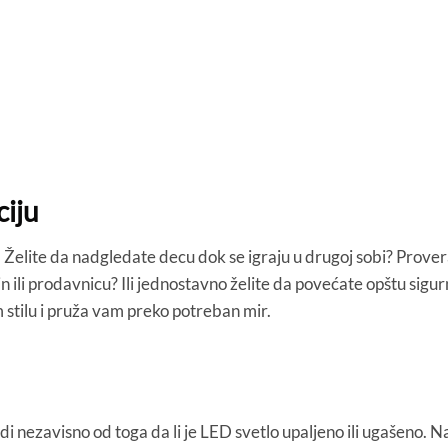
ciju
Želite da nadgledate decu dok se igraju u drugoj sobi? Provera
n ili prodavnicu? Ili jednostavno želite da povećate opštu si
 stilu i pruža vam preko potreban mir.
di nezavisno od toga da li je LED svetlo upaljeno ili ugašeno. 