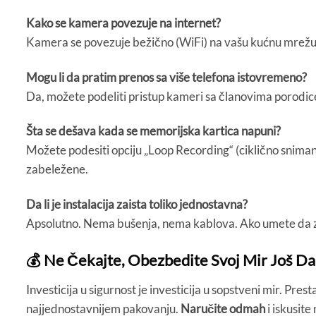
Kako se kamera povezuje na internet?
Kamera se povezuje bežično (WiFi) na vašu kućnu mrežu. 
Mogu li da pratim prenos sa više telefona istovremeno?
Da, možete podeliti pristup kameri sa članovima porodice 
Šta se dešava kada se memorijska kartica napuni?
Možete podesiti opciju „Loop Recording“ (ciklično sniman
zabeležene.
Da li je instalacija zaista toliko jednostavna?
Apsolutno. Nema bušenja, nema kablova. Ako umete da zame
💰 Ne Čekajte, Obezbedite Svoj Mir Još Da
Investicija u sigurnost je investicija u sopstveni mir. Pre
najjednostavnijem pakovanju.
Naručite odmah
i iskusite