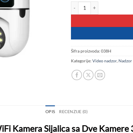
WiFi Kamera Sijalica sa Dve K
Šifra proizvoda:
038H
Kategorije:
Video nadzor
,
Nadzor 
OPIS
RECENZIJE (0)
WiFi Kamera Sijalica sa Dve Kamer