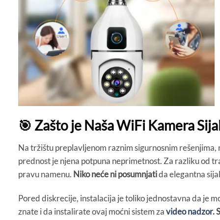
🎯 Zašto je Naša WiFi Kamera Sijal
Na tržištu preplavljenom raznim sigurnosnim rešenjima,
prednost je njena potpuna neprimetnost. Za razliku od tr
pravu namenu.
Niko neće ni posumnjati
da elegantna sija
Pored diskrecije, instalacija je toliko jednostavna da j
znate i da instalirate ovaj moćni sistem za
video nadzor
. 