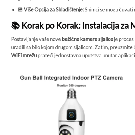
💾
Više Opcija za Skladištenje:
Snimci se mogu čuvati n
📚 Korak po Korak: Instalacija za
Postavljanje vaše nove
bežične kamere sijalice
je proces
uradili sa bilo kojom drugom sijalicom. Zatim, preuzmite 
WiFi mrežu
prateći jednostavna uputstva unutar aplikaci