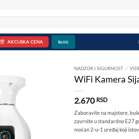
AKCIJSKA CENA
BLOG
NADZOR I SIGURNOST
/
VID
WiFi Kamera Sij
2.670
RSD
Zaboravite na majstore, bušen
zavrnite u standardno E27 gr
moćan 2-u-1 uređaj koji istov