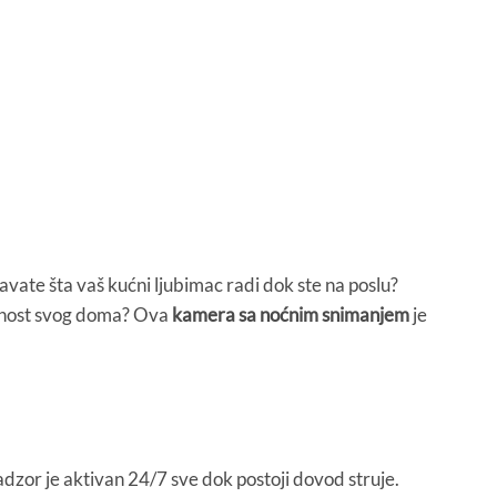
vate šta vaš kućni ljubimac radi dok ste na poslu?
gurnost svog doma? Ova
kamera sa noćnim snimanjem
je
Nadzor je aktivan 24/7 sve dok postoji dovod struje.