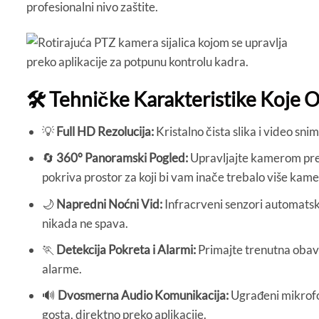
profesionalni nivo zaštite.
🛠️ Tehničke Karakteristike Koje 
💡
Full HD Rezolucija:
Kristalno čista slika i video sn
🔄
360° Panoramski Pogled:
Upravljajte kamerom preko
pokriva prostor za koji bi vam inače trebalo više kame
🌙
Napredni Noćni Vid:
Infracrveni senzori automatski
nikada ne spava.
🏃
Detekcija Pokreta i Alarmi:
Primajte trenutna obaveš
alarme.
🔊
Dvosmerna Audio Komunikacija:
Ugrađeni mikrofo
gosta, direktno preko aplikacije.