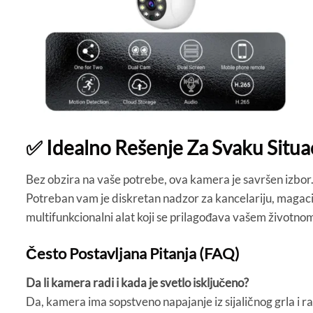
✅ Idealno Rešenje Za Svaku Situa
Bez obzira na vaše potrebe, ova kamera je savršen izbor. 
Potreban vam je diskretan nadzor za kancelariju, magaci
multifunkcionalni alat koji se prilagođava vašem životnom
Često Postavljana Pitanja (FAQ)
Da li kamera radi i kada je svetlo isključeno?
Da, kamera ima sopstveno napajanje iz sijaličnog grla i ra