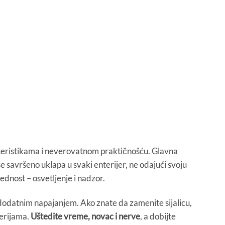
teristikama i neverovatnom praktičnošću. Glavna
 savršeno uklapa u svaki enterijer, ne odajući svoju
ednost – osvetljenje i nadzor.
 dodatnim napajanjem. Ako znate da zamenite sijalicu,
terijama.
Uštedite vreme, novac i nerve
, a dobijte