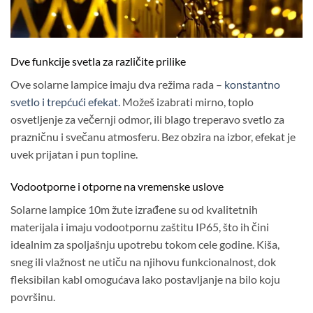
Dve funkcije svetla za različite prilike
Ove solarne lampice imaju dva režima rada –
konstantno
svetlo i trepćući efekat.
Možeš izabrati mirno, toplo
osvetljenje za večernji odmor, ili blago treperavo svetlo za
prazničnu i svečanu atmosferu. Bez obzira na izbor, efekat je
uvek prijatan i pun topline.
Vodootporne i otporne na vremenske uslove
Solarne lampice 10m žute izrađene su od kvalitetnih
materijala i imaju vodootpornu zaštitu IP65, što ih čini
idealnim za spoljašnju upotrebu tokom cele godine. Kiša,
sneg ili vlažnost ne utiču na njihovu funkcionalnost, dok
fleksibilan kabl omogućava lako postavljanje na bilo koju
površinu.