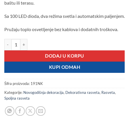
baštu ili terasu.
Sa 100 LED dioda, dva režima svetla i automatskim paljenjem.
Pružaju toplo osvetljenje bez kablova i dodatnih troškova.
Solarne lampice 10m žute količina
DODAJ U KORPU
KUPI ODMAH
Šifra proizvoda:
191NK
Kategorije:
Novogodišnja dekoracija
,
Dekorativna rasveta
,
Rasveta
,
Spoljna rasveta