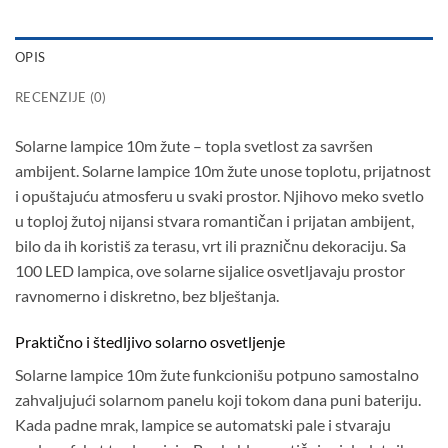
OPIS
RECENZIJE (0)
Solarne lampice 10m žute – topla svetlost za savršen
ambijent. Solarne lampice 10m žute unose toplotu, prijatnost
i opuštajuću atmosferu u svaki prostor. Njihovo meko svetlo
u toploj žutoj nijansi stvara romantičan i prijatan ambijent,
bilo da ih koristiš za terasu, vrt ili prazničnu dekoraciju. Sa
100 LED lampica, ove solarne sijalice osvetljavaju prostor
ravnomerno i diskretno, bez blještanja.
Praktično i štedljivo solarno osvetljenje
Solarne lampice 10m žute funkcionišu potpuno samostalno
zahvaljujući solarnom panelu koji tokom dana puni bateriju.
Kada padne mrak, lampice se automatski pale i stvaraju