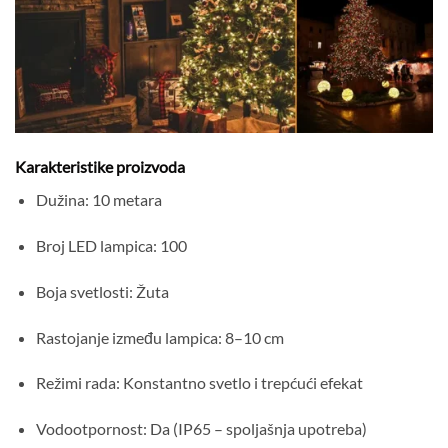
Karakteristike proizvoda
Dužina: 10 metara
Broj LED lampica: 100
Boja svetlosti: Žuta
Rastojanje između lampica: 8–10 cm
Režimi rada: Konstantno svetlo i trepćući efekat
Vodootpornost: Da (IP65 – spoljašnja upotreba)