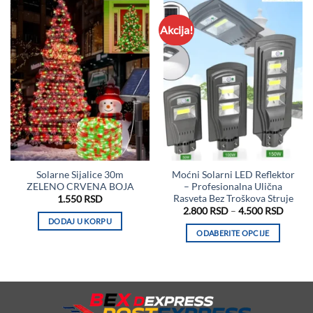
Akcija!
Solarne Sijalice 30m
Moćni Solarni LED Reflektor
ZELENO CRVENA BOJA
– Profesionalna Ulična
Rasveta Bez Troškova Struje
1.550
RSD
Raspo
2.800
RSD
–
4.500
RSD
cena:
DODAJ U KORPU
od
ODABERITE OPCIJE
2.800 
do
Ovaj
4.500 
proizvod
ima
više
varijanti.