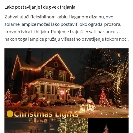
Lako postavljanje i dug vek trajanja
Zahvaljujući fleksibilnom kablu i laganom dizajnu,
ove
solarne lampice možeš lako postaviti oko ograda
, prozora,
krovnih ivica ili biljaka. Punjenje traje 4–6 sati na suncu, a
nakon toga lampice pružaju višesatno osvetljenje tokom noći.