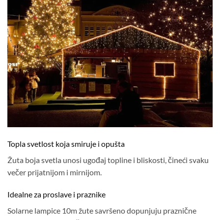
Topla svetlost koja smiruje i opušta
Žuta boja svetla unosi ugođaj topline i bliskosti, čineći svaku
večer prijatnijom i mirnijom.
Idealne za proslave i praznike
Solarne lampice 10m žute savršeno dopunjuju praznične