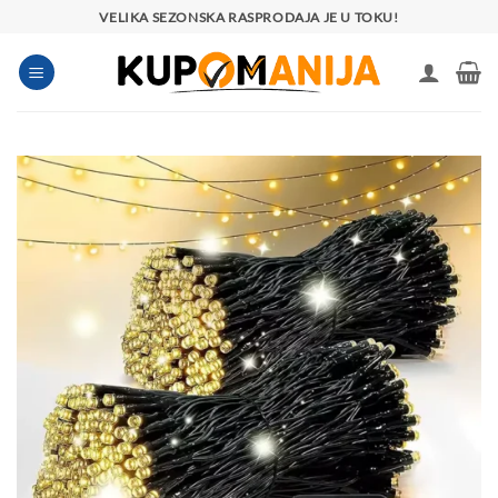
Preskoči
VELIKA SEZONSKA RASPRODAJA JE U TOKU!
na
sadržaj