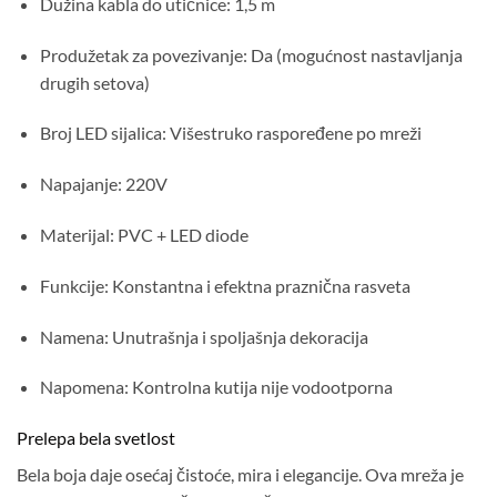
Dužina kabla do utičnice: 1,5 m
Produžetak za povezivanje: Da (mogućnost nastavljanja
drugih setova)
Broj LED sijalica: Višestruko raspoređene po mreži
Napajanje: 220V
Materijal: PVC + LED diode
Funkcije: Konstantna i efektna praznična rasveta
Namena: Unutrašnja i spoljašnja dekoracija
Napomena: Kontrolna kutija nije vodootporna
Prelepa bela svetlost
Bela boja daje osećaj čistoće, mira i elegancije. Ova mreža je