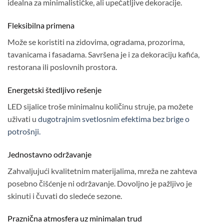
idealna za minimalističke, ali upečatljive dekoracije.
Fleksibilna primena
Može se koristiti na zidovima, ogradama, prozorima,
tavanicama i fasadama. Savršena je i za dekoraciju kafića,
restorana ili poslovnih prostora.
Energetski štedljivo rešenje
LED sijalice troše minimalnu količinu struje, pa možete
uživati u
dugotrajnim svetlosnim efektima bez brige o
potrošnji.
Jednostavno održavanje
Zahvaljujući kvalitetnim materijalima, mreža ne zahteva
posebno čišćenje ni održavanje. Dovoljno je pažljivo je
skinuti i čuvati do sledeće sezone.
Praznična atmosfera uz minimalan trud