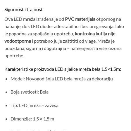
Sigurnost i trajnost
Ova LED mreža izrađena je od
PVC materijala
otpornog na
habanje, dok LED diode rade stabilno i bez pregrevanja. Iako
je pogodna za spoljašnju upotrebu,
kontrolna kutija nije
vodootporna
i potrebno ju je zaštititi od vlage. Mreža je
pouzdana, sigurna i dugotrajna – namenjena za više sezona
upotrebe.
Karakteristike proizvoda LED sijalice mreža bela 1,5×1,5m:
Model: Novogodišnja LED bela mreža za dekoraciju
Boja svetlosti: Bela
Tip: LED mreža – zavesa
Dimenzije: 1,5 × 1,5 m