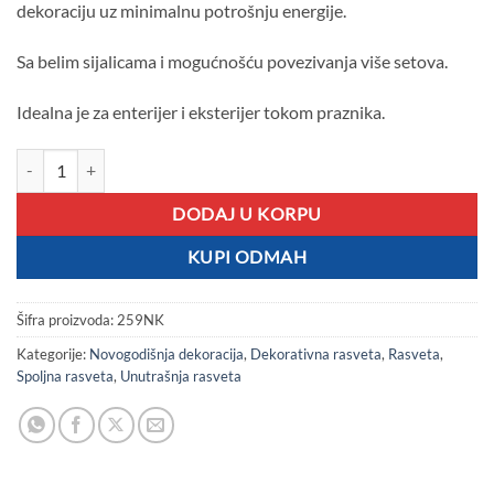
dekoraciju uz minimalnu potrošnju energije.
Sa belim sijalicama i mogućnošću povezivanja više setova.
Idealna je za enterijer i eksterijer tokom praznika.
LED sijalice mreža bela 1,5x1,5m količina
DODAJ U KORPU
KUPI ODMAH
Šifra proizvoda:
259NK
Kategorije:
Novogodišnja dekoracija
,
Dekorativna rasveta
,
Rasveta
,
Spoljna rasveta
,
Unutrašnja rasveta