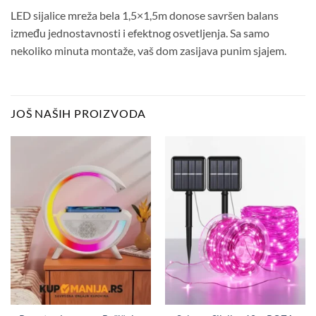
LED sijalice mreža bela 1,5×1,5m donose savršen balans
između jednostavnosti i efektnog osvetljenja. Sa samo
nekoliko minuta montaže, vaš dom zasijava punim sjajem.
JOŠ NAŠIH PROIZVODA