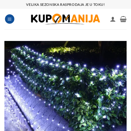
Preskoči
VELIKA SEZONSKA RASPRODAJA JE U TOKU!
na
sadržaj