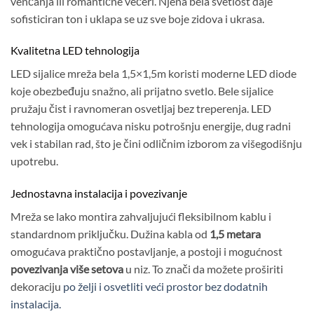
venčanja ili romantične večeri. Njena bela svetlost daje
sofisticiran ton i uklapa se uz sve boje zidova i ukrasa.
Kvalitetna LED tehnologija
LED sijalice mreža bela 1,5×1,5m koristi moderne LED diode
koje obezbeđuju snažno, ali prijatno svetlo. Bele sijalice
pružaju čist i ravnomeran osvetljaj bez treperenja. LED
tehnologija omogućava nisku potrošnju energije, dug radni
vek i stabilan rad, što je čini odličnim izborom za višegodišnju
upotrebu.
Jednostavna instalacija i povezivanje
Mreža se lako montira zahvaljujući fleksibilnom kablu i
standardnom priključku. Dužina kabla od
1,5 metara
omogućava praktično postavljanje, a postoji i mogućnost
povezivanja više setova
u niz. To znači da možete proširiti
dekoraciju
po želji i osvetliti veći prostor bez dodatnih
instalacija.