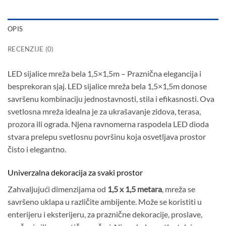
OPIS
RECENZIJE (0)
LED sijalice mreža bela 1,5×1,5m – Praznična elegancija i
besprekoran sjaj. LED sijalice mreža bela 1,5×1,5m donose
savršenu kombinaciju jednostavnosti, stila i efikasnosti. Ova
svetlosna mreža idealna je za ukrašavanje zidova, terasa,
prozora ili ograda. Njena ravnomerna raspodela LED dioda
stvara prelepu svetlosnu površinu koja osvetljava prostor
čisto i elegantno.
Univerzalna dekoracija za svaki prostor
Zahvaljujući dimenzijama od
1,5 x 1,5 metara
, mreža se
savršeno uklapa u različite ambijente. Može se koristiti u
enterijeru i eksterijeru, za praznične dekoracije, proslave,