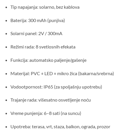
Tip napajanja: solarno, bez kablova
Baterija: 300 mAh (punjiva)
Solarni panel: 2V / 300mA
Režimi rada: 8 svetlosnih efekata
Funkcija: automatsko paljenje/gašenje
Materijal: PVC + LED + mikro žica (bakarna/srebrna)
Vodootpornost: IP65 (za spoljašnju upotrebu)
Trajanje rada: višesatno osvetljenje noću
Vreme punjenja: 6–8 sati (na suncu)
Upotreba: terasa, vrt, staza, balkon, ograda, prozor