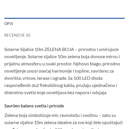
OPIS
RECENZIJE (0)
Solarne Sijalice 10m ZELENA BOJA – prirodno i umirujuće
osvetljenje. Solarne sijalice 10m zelena boja donose mirnu i
prijatnu atmosferu u svaki prostor. Njihovo blago, prirodno
osvetljenje unosi osećaj harmonije i topline, savršeno za
dvorišta, vrtove, terase i ograde. Sa 100 LED dioda
raspoređenih duž fleksibilnog kabla, pružaju ujednačeno i
diskretno svetlo koje osvetljava bez napora i odsjaja.
Savršen balans svetla i prirode
Zelena boja simbolizuje mir, ravnotežu i svežinu – zato su
solarne sijalice 10m zelena idealne za sve koji žele opuštajući