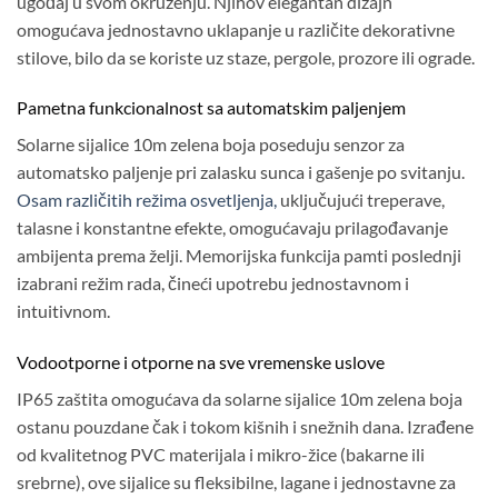
ugođaj u svom okruženju. Njihov elegantan dizajn
omogućava jednostavno uklapanje u različite dekorativne
stilove, bilo da se koriste uz staze, pergole, prozore ili ograde.
Pametna funkcionalnost sa automatskim paljenjem
Solarne sijalice 10m zelena boja poseduju senzor za
automatsko paljenje pri zalasku sunca i gašenje po svitanju.
Osam različitih režima osvetljenja,
uključujući treperave,
talasne i konstantne efekte, omogućavaju prilagođavanje
ambijenta prema želji. Memorijska funkcija pamti poslednji
izabrani režim rada, čineći upotrebu jednostavnom i
intuitivnom.
Vodootporne i otporne na sve vremenske uslove
IP65 zaštita omogućava da solarne sijalice 10m zelena boja
ostanu pouzdane čak i tokom kišnih i snežnih dana. Izrađene
od kvalitetnog PVC materijala i mikro-žice (bakarne ili
srebrne), ove sijalice su fleksibilne, lagane i jednostavne za