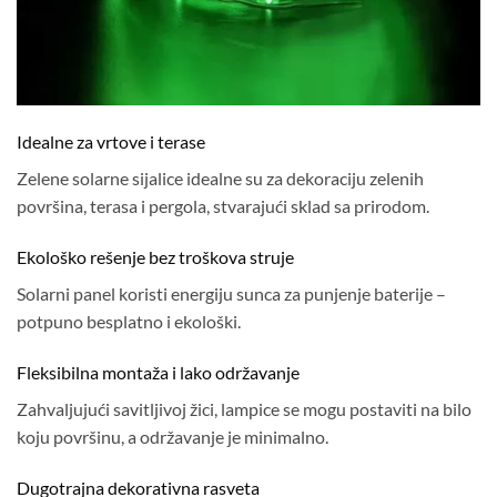
Idealne za vrtove i terase
Zelene solarne sijalice idealne su za dekoraciju zelenih
površina, terasa i pergola, stvarajući sklad sa prirodom.
Ekološko rešenje bez troškova struje
Solarni panel koristi energiju sunca za punjenje baterije –
potpuno besplatno i ekološki.
Fleksibilna montaža i lako održavanje
Zahvaljujući savitljivoj žici, lampice se mogu postaviti na bilo
koju površinu, a održavanje je minimalno.
Dugotrajna dekorativna rasveta