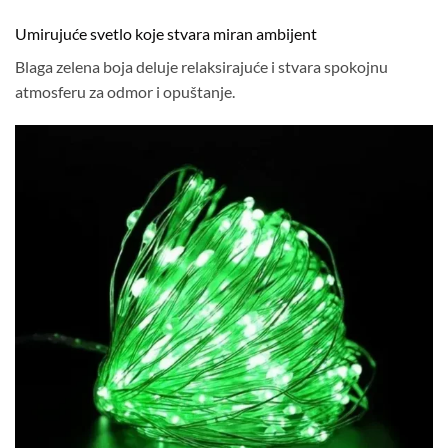
Umirujuće svetlo koje stvara miran ambijent
Blaga zelena boja deluje relaksirajuće i stvara spokojnu
atmosferu za odmor i opuštanje.