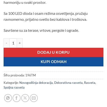
harmoniju u svaki prostor.
Sa 100 LED dioda i osam režima osvetljenja, pružaju
ravnomerno, prijatno svetlo bez kablova i troškova.
Savršene su za terase, vrtove, pergole i ograde.
Solarne Sijalice 10m ZELENA BOJA količina
DODAJ U KORPU
KUPI ODMAH
Šifra proizvoda:
196TM
Kategorije:
Novogodišnja dekoracija
,
Dekorativna rasveta
,
Rasveta
,
Spoljna rasveta