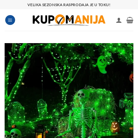
Preskoči
VELIKA SEZONSKA RASPRODAJA JE U TOKU!
na
sadržaj