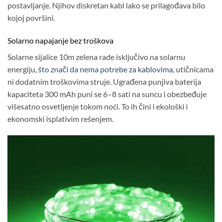
postavljanje. Njihov diskretan kabl lako se prilagođava bilo
kojoj površini.
Solarno napajanje bez troškova
Solarne sijalice 10m zelena rade isključivo na solarnu
energiju,
što znači da nema potrebe za kablovima,
utičnicama
ni dodatnim troškovima struje. Ugrađena punjiva baterija
kapaciteta 300 mAh puni se 6–8 sati na suncu i obezbeđuje
višesatno osvetljenje tokom noći. To ih čini i ekološki i
ekonomski isplativim rešenjem.