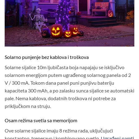
Solarno punjenje bez kablova i troškova
Solarne sijalice 10m ljubičasta boja napajaju se isključivo
solarnom energijom putem ugrađenog solarnog panela od 2
V / 300 mA. Tokom dana panel puni punjivu bateriju
kapaciteta 300 mAh, a po zalasku sunca sijalice se automatski
pale. Nema kablova, dodatnih troškova ni potrebe za
priključkom na struju.
Osam režima svetla sa memorijom
Ove solarne sijalice imaju 8 režima rada, uključujući
konstantno, treperavo i kombinovano svetlo.
Ugrađeni pamti