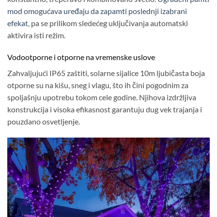
mod omogućava uređaju da zapamti poslednji izabrani
efekat
, pa se prilikom sledećeg uključivanja automatski
aktivira isti režim.
Vodootporne i otporne na vremenske uslove
Zahvaljujući IP65 zaštiti, solarne sijalice 10m ljubičasta boja
otporne su na kišu, sneg i vlagu, što ih čini pogodnim za
spoljašnju upotrebu tokom cele godine. Njihova izdržljiva
konstrukcija i visoka efikasnost garantuju dug vek trajanja i
pouzdano osvetljenje.