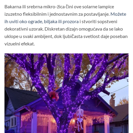
Bakarna ili srebrna mikro-žica čini ove solarne lampice
izuzetno fleksibilnim i jednostavnim za postavljanje.
Možete
ih uviti oko ograde, biljaka ili prozora
i stvoriti sopstveni
dekorativni uzorak. Diskretan dizajn omogućava da se lako
uklope u svaki ambijent, dok ljubičasta svetlost daje poseban
vizuelni efekat.