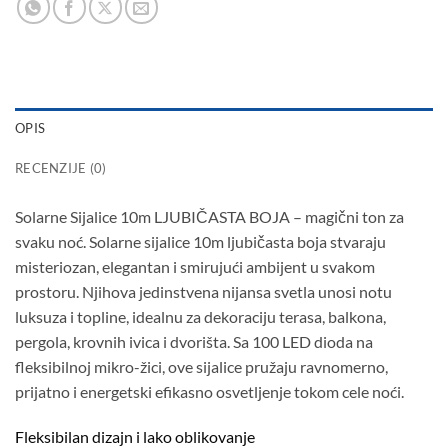
OPIS
RECENZIJE (0)
Solarne Sijalice 10m LJUBIČASTA BOJA – magični ton za
svaku noć. Solarne sijalice 10m ljubičasta boja stvaraju
misteriozan, elegantan i smirujući ambijent u svakom
prostoru. Njihova jedinstvena nijansa svetla unosi notu
luksuza i topline, idealnu za dekoraciju terasa, balkona,
pergola, krovnih ivica i dvorišta. Sa 100 LED dioda na
fleksibilnoj mikro-žici, ove sijalice pružaju ravnomerno,
prijatno i energetski efikasno osvetljenje tokom cele noći.
Fleksibilan dizajn i lako oblikovanje