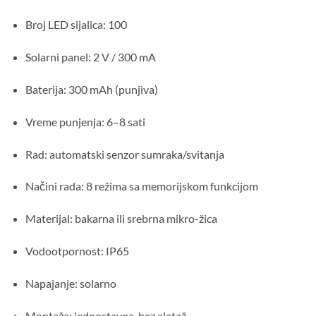
Broj LED sijalica: 100
Solarni panel: 2 V / 300 mA
Baterija: 300 mAh (punjiva)
Vreme punjenja: 6–8 sati
Rad: automatski senzor sumraka/svitanja
Načini rada: 8 režima sa memorijskom funkcijom
Materijal: bakarna ili srebrna mikro-žica
Vodootpornost: IP65
Napajanje: solarno
Montaža: jednostavna, bez alataž