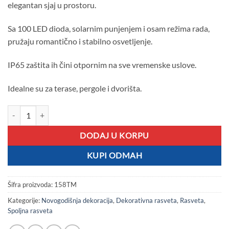
elegantan sjaj u prostoru.
Sa 100 LED dioda, solarnim punjenjem i osam režima rada,
pružaju romantično i stabilno osvetljenje.
IP65 zaštita ih čini otpornim na sve vremenske uslove.
Idealne su za terase, pergole i dvorišta.
Solarne Sijalice 10m LJUBIČASTA BOJA količina
DODAJ U KORPU
KUPI ODMAH
Šifra proizvoda:
158TM
Kategorije:
Novogodišnja dekoracija
,
Dekorativna rasveta
,
Rasveta
,
Spoljna rasveta