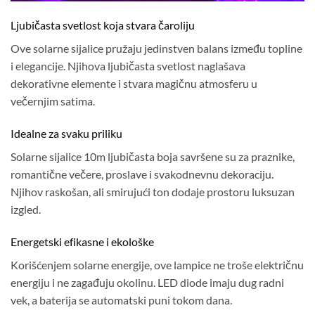
Ljubičasta svetlost koja stvara čaroliju
Ove solarne sijalice pružaju jedinstven balans između topline
i elegancije. Njihova ljubičasta svetlost naglašava
dekorativne elemente i stvara magičnu atmosferu u
večernjim satima.
Idealne za svaku priliku
Solarne sijalice 10m ljubičasta boja savršene su za praznike,
romantične večere, proslave i svakodnevnu dekoraciju.
Njihov raskošan, ali smirujući ton dodaje prostoru luksuzan
izgled.
Energetski efikasne i ekološke
Korišćenjem solarne energije, ove lampice ne troše električnu
energiju i ne zagađuju okolinu. LED diode imaju dug radni
vek, a baterija se automatski puni tokom dana.