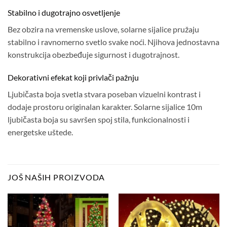
Stabilno i dugotrajno osvetljenje
Bez obzira na vremenske uslove, solarne sijalice pružaju
stabilno i ravnomerno svetlo svake noći. Njihova jednostavna
konstrukcija obezbeđuje sigurnost i dugotrajnost.
Dekorativni efekat koji privlači pažnju
Ljubičasta boja svetla stvara poseban vizuelni kontrast i
dodaje prostoru originalan karakter. Solarne sijalice 10m
ljubičasta boja su savršen spoj stila, funkcionalnosti i
energetske uštede.
JOŠ NAŠIH PROIZVODA