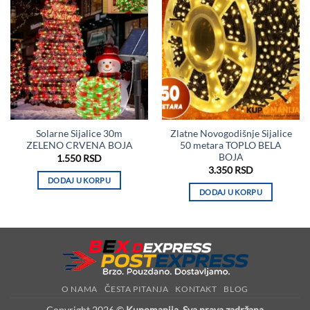
Solarne Sijalice 30m
Zlatne Novogodišnje Sijalice
ZELENO CRVENA BOJA
50 metara TOPLO BELA
BOJA
1.550
RSD
3.350
RSD
DODAJ U KORPU
DODAJ U KORPU
O NAMA
ČESTA PITANJA
KONTAKT
BLOG
Copyright 2026 ©
Kupomanija. Sva prava zadržana