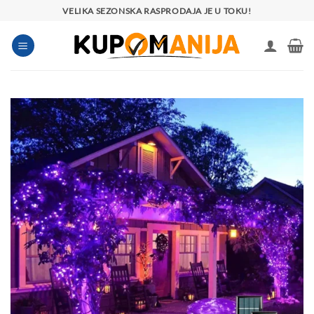
Preskoči
VELIKA SEZONSKA RASPRODAJA JE U TOKU!
na
sadržaj