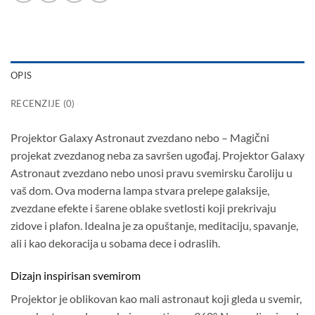
OPIS
RECENZIJE (0)
Projektor Galaxy Astronaut zvezdano nebo – Magični
projekat zvezdanog neba za savršen ugođaj. Projektor Galaxy
Astronaut zvezdano nebo unosi pravu svemirsku čaroliju u
vaš dom. Ova moderna lampa stvara prelepe galaksije,
zvezdane efekte i šarene oblake svetlosti koji prekrivaju
zidove i plafon. Idealna je za opuštanje, meditaciju, spavanje,
ali i kao dekoracija u sobama dece i odraslih.
Dizajn inspirisan svemirom
Projektor je oblikovan kao mali astronaut koji gleda u svemir,