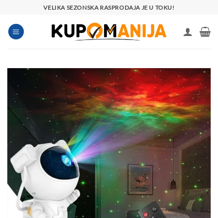
Preskoči
VELIKA SEZONSKA RASPRODAJA JE U TOKU!
na
sadržaj