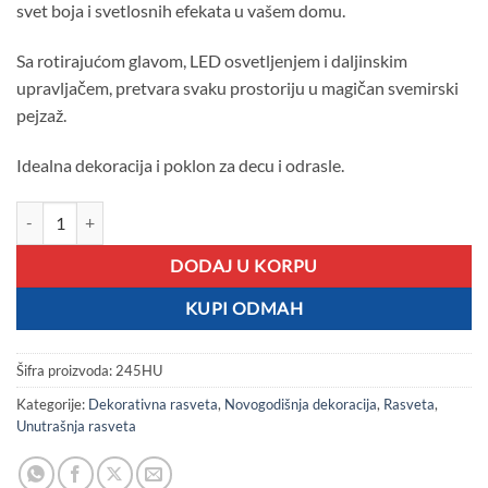
svet boja i svetlosnih efekata u vašem domu.
Sa rotirajućom glavom, LED osvetljenjem i daljinskim
upravljačem, pretvara svaku prostoriju u magičan svemirski
pejzaž.
Idealna dekoracija i poklon za decu i odrasle.
Projektor Galaxy Astronaut zvezdano nebo količina
DODAJ U KORPU
KUPI ODMAH
Šifra proizvoda:
245HU
Kategorije:
Dekorativna rasveta
,
Novogodišnja dekoracija
,
Rasveta
,
Unutrašnja rasveta