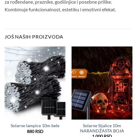
za rođendane, praznike, godišnjice i posebne prilike.
Kombinuje funkcionalnost, estetiku i emotivni efekat.
JOŠ NAŠIH PROIZVODA
Solarne Sijalice 10m
Solarne lampice 10m bele
NARANDŽASTA BOJA
880
RSD
1.000
RSD