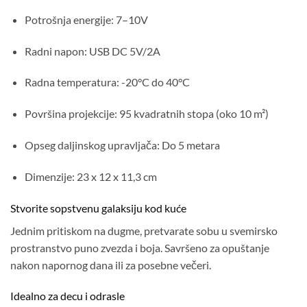
Potrošnja energije: 7–10V
Radni napon: USB DC 5V/2A
Radna temperatura: -20°C do 40°C
Površina projekcije: 95 kvadratnih stopa (oko 10 m²)
Opseg daljinskog upravljača: Do 5 metara
Dimenzije: 23 x 12 x 11,3 cm
Stvorite sopstvenu galaksiju kod kuće
Jednim pritiskom na dugme, pretvarate sobu u svemirsko
prostranstvo puno zvezda i boja. Savršeno za opuštanje
nakon napornog dana ili za posebne večeri.
Idealno za decu i odrasle