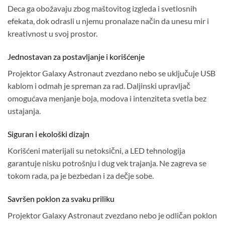
Deca ga obožavaju zbog maštovitog izgleda i svetlosnih
efekata, dok odrasli u njemu pronalaze način da unesu mir i
kreativnost u svoj prostor.
Jednostavan za postavljanje i korišćenje
Projektor Galaxy Astronaut zvezdano nebo se uključuje USB
kablom i odmah je spreman za rad. Daljinski upravljač
omogućava menjanje boja, modova i intenziteta svetla bez
ustajanja.
Siguran i ekološki dizajn
Korišćeni materijali su netoksični, a LED tehnologija
garantuje nisku potrošnju i dug vek trajanja. Ne zagreva se
tokom rada, pa je bezbedan i za dečje sobe.
Savršen poklon za svaku priliku
Projektor Galaxy Astronaut zvezdano nebo je odličan poklon