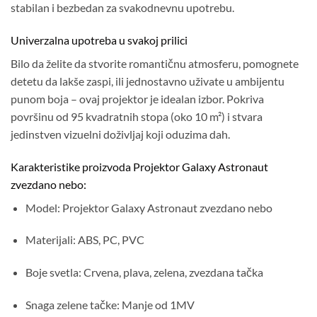
stabilan i bezbedan za svakodnevnu upotrebu.
Univerzalna upotreba u svakoj prilici
Bilo da želite da stvorite romantičnu atmosferu, pomognete
detetu da lakše zaspi, ili jednostavno uživate u ambijentu
punom boja – ovaj projektor je idealan izbor. Pokriva
površinu od 95 kvadratnih stopa (oko 10 m²) i stvara
jedinstven vizuelni doživljaj koji oduzima dah.
Karakteristike proizvoda Projektor Galaxy Astronaut
zvezdano nebo:
Model: Projektor Galaxy Astronaut zvezdano nebo
Materijali: ABS, PC, PVC
Boje svetla: Crvena, plava, zelena, zvezdana tačka
Snaga zelene tačke: Manje od 1MV