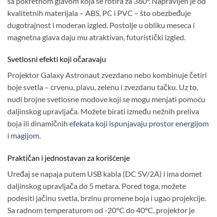
sa pokretnom glavom koja se rotira za 360°. Napravljen je od
kvalitetnih materijala – ABS, PC i PVC – što obezbeđuje
dugotrajnost i moderan izgled. Postolje u obliku meseca i
magnetna glava daju mu atraktivan, futuristički izgled.
Svetlosni efekti koji očaravaju
Projektor Galaxy Astronaut zvezdano nebo kombinuje četiri
boje svetla – crvenu, plavu, zelenu i zvezdanu tačku. Uz to,
nudi brojne svetlosne modove koji se mogu menjati pomoću
daljinskog upravljača. Možete birati između nežnih preliva
boja ili dinamičnih
efekata koji ispunjavaju prostor energijom
i magijom.
Praktičan i jednostavan za korišćenje
Uređaj se napaja putem USB kabla (DC 5V/2A) i ima domet
daljinskog upravljača do 5 metara. Pored toga, možete
podesiti jačinu svetla, brzinu promene boja i ugao projekcije.
Sa radnom temperaturom od -20°C do 40°C, projektor je