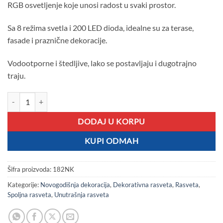
RGB osvetljenje koje unosi radost u svaki prostor.
Sa 8 režima svetla i 200 LED dioda, idealne su za terase,
fasade i praznične dekoracije.
Vodootporne i štedljive, lako se postavljaju i dugotrajno
traju.
LED šarene sijalice dekorativni niz 6m količina
DODAJ U KORPU
KUPI ODMAH
Šifra proizvoda:
182NK
Kategorije:
Novogodišnja dekoracija
,
Dekorativna rasveta
,
Rasveta
,
Spoljna rasveta
,
Unutrašnja rasveta