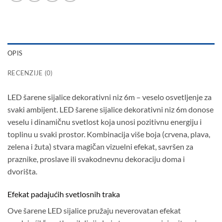
OPIS
RECENZIJE (0)
LED šarene sijalice dekorativni niz 6m – veselo osvetljenje za
svaki ambijent. LED šarene sijalice dekorativni niz 6m donose
veselu i dinamičnu svetlost koja unosi pozitivnu energiju i
toplinu u svaki prostor. Kombinacija više boja (crvena, plava,
zelena i žuta) stvara magičan vizuelni efekat, savršen za
praznike, proslave ili svakodnevnu dekoraciju doma i
dvorišta.
Efekat padajućih svetlosnih traka
Ove šarene LED sijalice pružaju neverovatan efekat