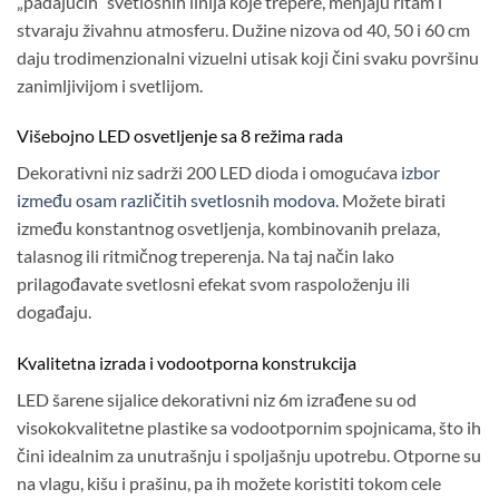
„padajućih“ svetlosnih linija koje trepere, menjaju ritam i
stvaraju živahnu atmosferu. Dužine nizova od 40, 50 i 60 cm
daju trodimenzionalni vizuelni utisak koji čini svaku površinu
zanimljivijom i svetlijom.
Višebojno LED osvetljenje sa 8 režima rada
Dekorativni niz sadrži 200 LED dioda i omogućava
izbor
između osam različitih svetlosnih modova.
Možete birati
između konstantnog osvetljenja, kombinovanih prelaza,
talasnog ili ritmičnog treperenja. Na taj način lako
prilagođavate svetlosni efekat svom raspoloženju ili
događaju.
Kvalitetna izrada i vodootporna konstrukcija
LED šarene sijalice dekorativni niz 6m izrađene su od
visokokvalitetne plastike sa vodootpornim spojnicama, što ih
čini idealnim za unutrašnju i spoljašnju upotrebu. Otporne su
na vlagu, kišu i prašinu, pa ih možete koristiti tokom cele