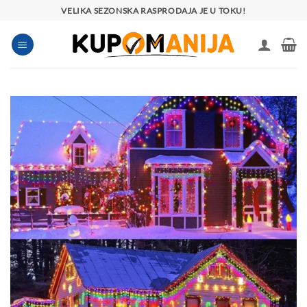
Preskoči
VELIKA SEZONSKA RASPRODAJA JE U TOKU!
na
sadržaj