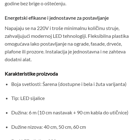
godine bez brige o oštećenju.
Energetski efikasne i jednostavne za postavljanje
Napajaju se na 220V i troše minimalnu količinu struje,
zahvaljujući modernoj LED tehnologiji. Fleksibilna plastika
omogućava lako postavljanje na ograde, fasade, drveće,
plafone ili prozore. Instalacija je jednostavna i ne zahteva
dodatni alat.
Karakteristike proizvoda
Boja svetlosti: Šarena (dostupne i bela i žuta varijanta)
Tip: LED sijalice
Dužina: 6 m (10 cm nastavak + 90 cm kabla do utičnice)
Dužine nizova: 40 cm, 50 cm, 60 cm