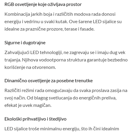
RGB osvetljenje koje oživljava prostor
Kombinacija jarkih boja i različitih modova rada donosi
energiju i vedrinu u svaki kutak. Ove šarene LED sijalice su
idealne za praznične prozore, terase i fasade.
Sigurne i dugotrajne
Zahvaljujući LED tehnologiji, ne zagrevaju se i imaju dug vek
trajanja. Njihova vodootporna struktura garantuje bezbedno
korišćenje na otvorenom.
Dinamično osvetljenje za posebne trenutke
Različiti režimi rada omogućavaju da svaka proslava zasija na
svoj način. Od blagog svetlucanja do energičnih preliva,
efekat je uvek magičan.
Ekološki prihvatljivo i štedljivo
LED sijalice troše minimalnu energiju, što ih čini idealnim