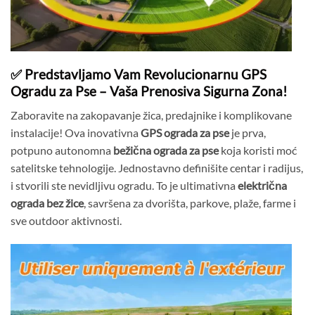
✅ Predstavljamo Vam Revolucionarnu GPS
Ogradu za Pse – Vaša Prenosiva Sigurna Zona!
Zaboravite na zakopavanje žica, predajnike i komplikovane
instalacije! Ova inovativna
GPS ograda za pse
je prva,
potpuno autonomna
bežična ograda za pse
koja koristi moć
satelitske tehnologije. Jednostavno definišite centar i radijus,
i stvorili ste nevidljivu ogradu. To je ultimativna
električna
ograda bez žice
, savršena za dvorišta, parkove, plaže, farme i
sve outdoor aktivnosti.