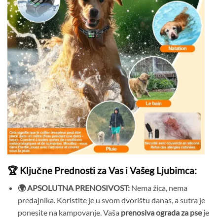
🏆 Ključne Prednosti za Vas i Vašeg Ljubimca:
🌍 APSOLUTNA PRENOSIVOST:
Nema žica, nema
predajnika. Koristite je u svom dvorištu danas, a sutra je
ponesite na kampovanje. Vaša
prenosiva ograda za pse
je