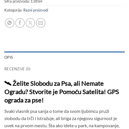
Šifra proizvoda:
138SH
Kategorija:
Razni proizvodi
OPIS
RECENZIJE (0)
🛰️ Želite Slobodu za Psa, ali Nemate
Ogradu? Stvorite je Pomoću Satelita!
GPS
ograda za pse!
Svaki vlasnik psa sanja o tome da svom ljubimcu pruži
slobodu da trči i istražuje, ali briga za njegovu sigurnost je
uvek na prvom mestu. Šta ako idete u park, na kampovanje,