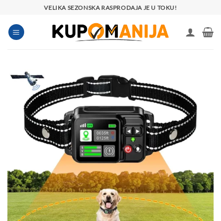
Preskoči
VELIKA SEZONSKA RASPRODAJA JE U TOKU!
na
sadržaj