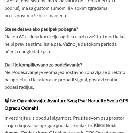
GPS tačnost sistema može da varira od 1 do 3 metra. U
područjima sa gustom šumom ili visokim zgradama,
preciznost može biti smanjena.
Šta se dešava ako pas ipak pobegne?
Nakon 60 ciklusa korekcije, ogrlica ulazi u zaštitni mod kako
ne bi previše stimulisala psa. Važno je da tokom perioda
učenja nadgledate psa.
Da li je komplikovano za podešavanje?
Ne. Podešavanje je veoma jednostavno i obavlja se direktno
na ogrlici u tri laka koraka: pronađi signal, postavi centar,
podesi radijus.
🛒 Ne Ograničavajte Avanture Svog Psa! Naručite Svoju GPS
Ogradu Odmah!
Investirajte u slobodu i sigurnost. Pružite svom psu prostor
za igru koji zaslužuje, gde god da se nalazite.
Kliknite na
dugme „Dodaj u korpu“
i nabavite svoju GPS Ogradu za pse.