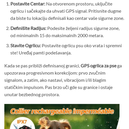
Postavite Centar:
Na otvorenom prostoru, uključite
ogrlicu i sačekajte da uhvati GPS signal. Pritisnite dugme
da biste tu lokaciju definisali kao centar vaše sigurne zone.
Definišite Radijus:
Podesite željeni radijus sigurne zone,
od minimalnih 15 do maksimalnih 2000 metara.
Stavite Ogrlicu:
Postavite ogrlicu psu oko vrata i spremni
ste! Uređaj pamti podešavanja.
Kada se pas približi definisanoj granici,
GPS ogrlica za pse
ga
upozorava progresivnom korekcijom: prvo zvučnim
signalom, a zatim, ako nastavi, vibracijom i/ili blagim
statičkim impulsom. Pas brzo uči gde su granice i ostaje
unutar bezbednog prostora.