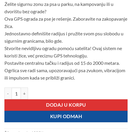
Želite sigurnu zonu za psa u parku, na kampovanju ili u
dvorištu bez ograde?
Ova GPS ograda za pse je rešenje. Zaboravite na zakopavanje
žica.
Jednostavno definišite radijus i pružite svom psu slobodu u
sigurnim granicama, bilo gde.
Stvorite nevidljivu ogradu pomoću satelita! Ovaj sistem ne
koristi žice, već preciznu GPS tehnologiju.
Postavite centralnu tačku i radijus od 15 do 2000 metara.
Ogrlica sve radi sama, upozoravajući psa zvukom, vibracijom
ili impulsom kada se približi granici.
Revolucionarna GPS Ograda za Pse - Definišite Granice Bilo Gde Bez Ž
DODAJ U KORPU
KUPI ODMAH