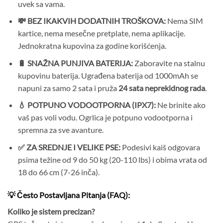
uvek sa vama.
💸 BEZ IKAKVIH DODATNIH TROŠKOVA:
Nema SIM
kartice, nema mesečne pretplate, nema aplikacije.
Jednokratna kupovina za godine korišćenja.
🔋 SNAŽNA PUNJIVA BATERIJA:
Zaboravite na stalnu
kupovinu baterija. Ugrađena baterija od 1000mAh se
napuni za samo 2 sata i pruža
24 sata neprekidnog rada
.
💧 POTPUNO VODOOTPORNA (IPX7):
Ne brinite ako
vaš pas voli vodu. Ogrlica je potpuno vodootporna i
spremna za sve avanture.
✅ ZA SREDNJE I VELIKE PSE:
Podesivi kaiš odgovara
psima težine od 9 do 50 kg (20-110 lbs) i obima vrata od
18 do 66 cm (7-26 inča).
💡 Često Postavljana Pitanja (FAQ):
Koliko je sistem precizan?