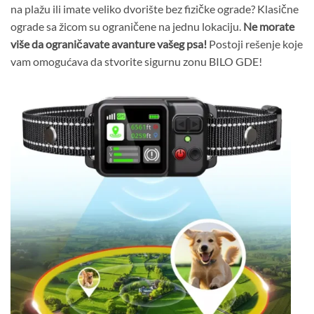
na plažu ili imate veliko dvorište bez fizičke ograde? Klasične
ograde sa žicom su ograničene na jednu lokaciju.
Ne morate
više da ograničavate avanture vašeg psa!
Postoji rešenje koje
vam omogućava da stvorite sigurnu zonu BILO GDE!