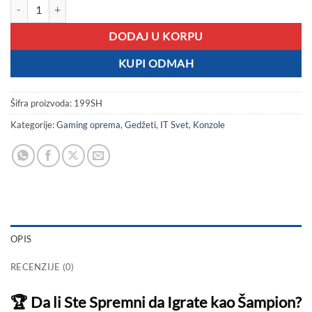
Zlatni DualShock 4 Džojstik za PS4 - Unesite Dozu Luksuza u Vaš Gejm
DODAJ U KORPU
KUPI ODMAH
Šifra proizvoda:
199SH
Kategorije:
Gaming oprema
,
Gedžeti
,
IT Svet
,
Konzole
OPIS
RECENZIJE (0)
🏆 Da li Ste Spremni da Igrate kao Šampion?