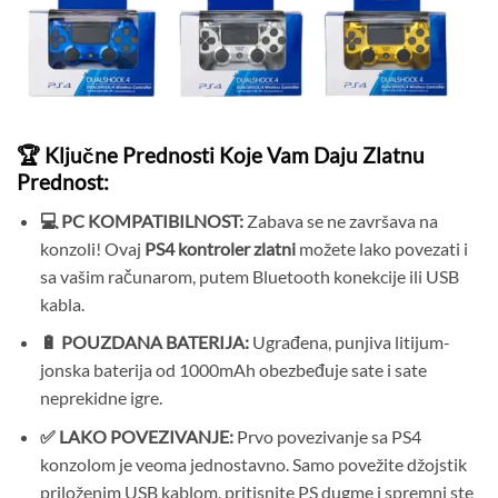
🏆 Ključne Prednosti Koje Vam Daju Zlatnu
Prednost:
💻 PC KOMPATIBILNOST:
Zabava se ne završava na
konzoli! Ovaj
PS4 kontroler zlatni
možete lako povezati i
sa vašim računarom, putem Bluetooth konekcije ili USB
kabla.
🔋 POUZDANA BATERIJA:
Ugrađena, punjiva litijum-
jonska baterija od 1000mAh obezbeđuje sate i sate
neprekidne igre.
✅ LAKO POVEZIVANJE:
Prvo povezivanje sa PS4
konzolom je veoma jednostavno. Samo povežite džojstik
priloženim USB kablom, pritisnite PS dugme i spremni ste