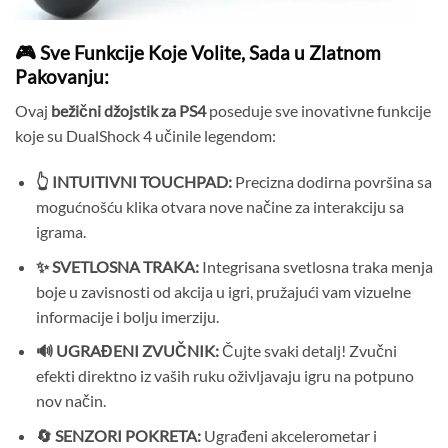
🎮 Sve Funkcije Koje Volite, Sada u Zlatnom
Pakovanju:
Ovaj
bežični džojstik za PS4
poseduje sve inovativne funkcije
koje su DualShock 4 učinile legendom:
👆 INTUITIVNI TOUCHPAD:
Precizna dodirna površina sa
mogućnošću klika otvara nove načine za interakciju sa
igrama.
✨ SVETLOSNA TRAKA:
Integrisana svetlosna traka menja
boje u zavisnosti od akcija u igri, pružajući vam vizuelne
informacije i bolju imerziju.
🔊 UGRAĐENI ZVUČNIK:
Čujte svaki detalj! Zvučni
efekti direktno iz vaših ruku oživljavaju igru na potpuno
nov način.
🔄 SENZORI POKRETA:
Ugrađeni akcelerometar i