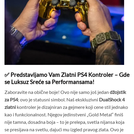
✅ Predstavljamo Vam Zlatni PS4 Kontroler – Gde
se Luksuz Sreće sa Performansama!
Zaboravite na obične boje! Ovo nije samo još jedan
džojstik
za PS4
; ovo je statusni simbol. Naš ekskluzivni
DualShock 4
zlatni
kontroler je dizajniran za gejmere koji cene stil jednako
kao i funkcionalnost. Njegov jedinstveni „Gold Metal“ finiš
nije tamna, dosadna boja – to je prelepa, svetla nijansa koja
se presijava na svetlu, dajući mu izgled pravog zlata. Ovo je