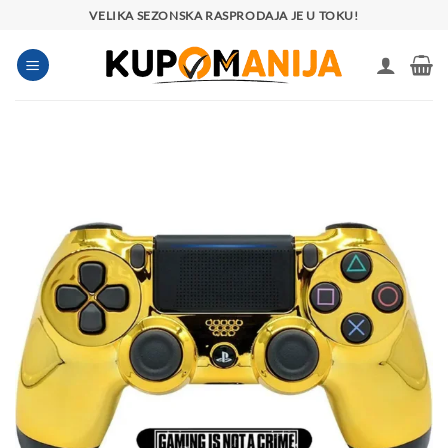
Preskoči
VELIKA SEZONSKA RASPRODAJA JE U TOKU!
na
sadržaj