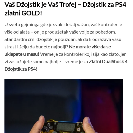
Vaš Džojstik je Vaš Trofej – Džojstik za PS4
zlatni GOLD!
U svetu gejminga gde je svaki detalj važan, vaš kontroler je
više od alata – on je produžetak vaše volje za pobedom.
Standardni crni džojstik je pouzdan, ali da li odražava vašu
strast i želju da budete najbolji?
Ne morate više da se
uklapate u masu!
Vreme je za kontroler koji sija kao zlato, jer
vi zaslužujete samo najbolje – vreme je za
Zlatni DualShock 4
Džojstik za PS4
!