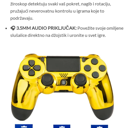
žiroskop detektuju svaki vaš pokret, nagib i rotaciju,
pružajući neverovatnu kontrolu u igrama koje to
podržavaju.
🎧 3.5MM AUDIO PRIKLJUČAK:
Povežite svoje omiljene
slušalice direktno na džojstik i uronite u svet igre.