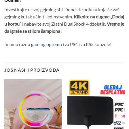
Investirajte u svoj gejming stil. Donesite odluku koja će vaš
gejming kutak učiniti jedinstvenim.
Kliknite na dugme „Dodaj
u korpu“
i nabavite svoj Zlatni DualShock 4 džojstik.
Vreme je
da igrate sa stilom šampiona!
Imamo raznu
gaming opremu
i za PS4 i za PS5 konzole!
JOŠ NAŠIH PROIZVODA