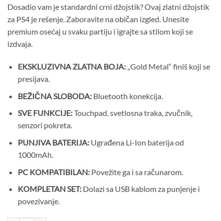
Dosadio vam je standardni crni džojstik? Ovaj zlatni džojstik
za PS4 je rešenje. Zaboravite na običan izgled. Unesite
premium osećaj u svaku partiju i igrajte sa stilom koji se
izdvaja.
EKSKLUZIVNA ZLATNA BOJA:
„Gold Metal“ finiš koji se
presijava.
BEŽIČNA SLOBODA:
Bluetooth konekcija.
SVE FUNKCIJE:
Touchpad, svetlosna traka, zvučnik,
senzori pokreta.
PUNJIVA BATERIJA:
Ugrađena Li-Ion baterija od
1000mAh.
PC KOMPATIBILAN:
Povežite ga i sa računarom.
KOMPLETAN SET:
Dolazi sa USB kablom za punjenje i
povezivanje.