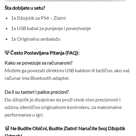
Šta dobijate u setu?
1x Džojstik za PS4 – Zlatni
1x USB kabal za punjenje i povezivanje
1x Originalnu ambalažu
💡 Često Postavljana Pitanja (FAQ):
Kako se povezuje sa računarom?
Možete ga povezati direktno USB kablom ili bežično, ako vaš
računar ima Bluetooth adapter.
Da li su tasteri i palice precizni?
Da, džojstik je dizajniran da pruži visok nivo preciznosti i
odziva, identično originalnom kontroleru, za maksimalne
performanse u igri.
🛒 Ne Budite Obični, Budite Zlatni! Naručite Svoj Džojstik
Odmah!