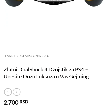
IT SVET
/
GAMING OPREMA
Zlatni DualShock 4 Džojstik za PS4 –
Unesite Dozu Luksuza u Vaš Gejming
2.700
RSD