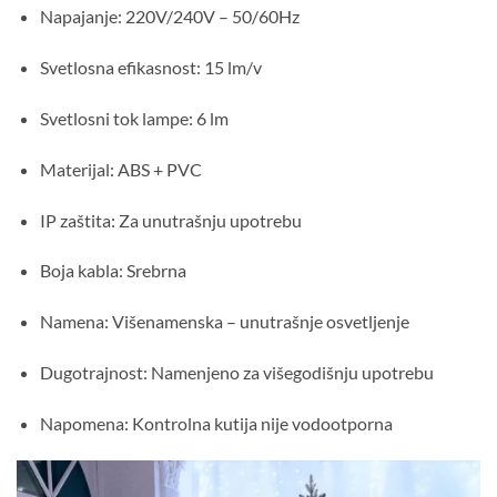
Napajanje: 220V/240V – 50/60Hz
Svetlosna efikasnost: 15 lm/v
Svetlosni tok lampe: 6 lm
Materijal: ABS + PVC
IP zaštita: Za unutrašnju upotrebu
Boja kabla: Srebrna
Namena: Višenamenska – unutrašnje osvetljenje
Dugotrajnost: Namenjeno za višegodišnju upotrebu
Napomena: Kontrolna kutija nije vodootporna