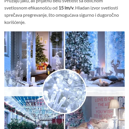
Pružaju jaku, ali prijatnu belu svetlost sa odličnom
svetlosnom efikasnošću od
15 lm/v
. Hladan izvor svetlosti
sprečava pregrevanje, što omogućava sigurno i dugoročno
korišćenje.