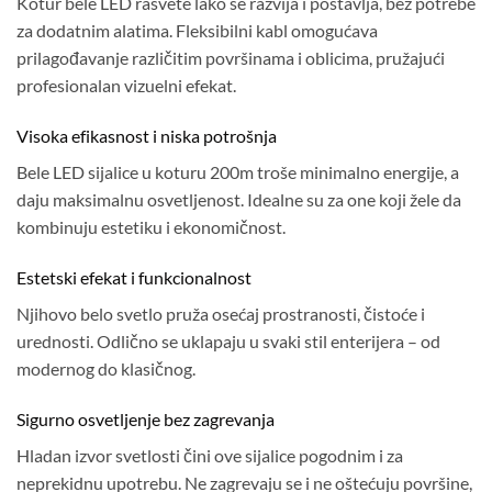
Kotur bele LED rasvete lako se razvija i postavlja, bez potrebe
za dodatnim alatima. Fleksibilni kabl omogućava
prilagođavanje različitim površinama i oblicima, pružajući
profesionalan vizuelni efekat.
Visoka efikasnost i niska potrošnja
Bele LED sijalice u koturu 200m troše minimalno energije, a
daju maksimalnu osvetljenost. Idealne su za one koji žele da
kombinuju estetiku i ekonomičnost.
Estetski efekat i funkcionalnost
Njihovo belo svetlo pruža osećaj prostranosti, čistoće i
urednosti. Odlično se uklapaju u svaki stil enterijera – od
modernog do klasičnog.
Sigurno osvetljenje bez zagrevanja
Hladan izvor svetlosti čini ove sijalice pogodnim i za
neprekidnu upotrebu. Ne zagrevaju se i ne oštećuju površine,