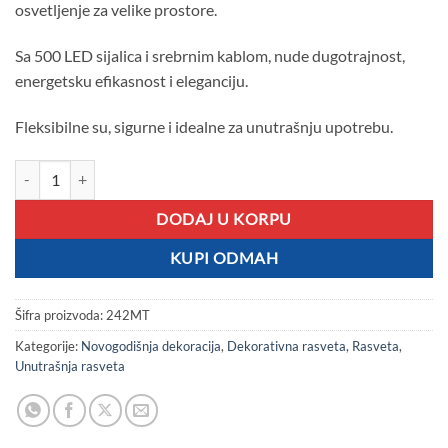
osvetljenje za velike prostore.
Sa 500 LED sijalica i srebrnim kablom, nude dugotrajnost,
energetsku efikasnost i eleganciju.
Fleksibilne su, sigurne i idealne za unutrašnju upotrebu.
Bele LED sijalice u koturu 200m količina
DODAJ U KORPU
KUPI ODMAH
Šifra proizvoda:
242MT
Kategorije:
Novogodišnja dekoracija
,
Dekorativna rasveta
,
Rasveta
,
Unutrašnja rasveta