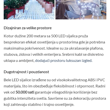
Dizajniran za velike prostore
Kotur dužine 200 metara sa 500 LED sijalica pruža
besprekoran efekat osvetljenja u prostorima gde je potrebna
maksimalna pokrivenost. Idealne su za ukrašavanje plafona,
stubova, zidova i velikih enterijera. Srebrni kabl se diskretno
uklapa u ambijent,
dodajući prostoru luksuzan izgled.
Dugotrajnost i pouzdanost
Bele LED sijalice izrađene su od visokokvalitetnog ABS i PVC
materijala, što im obezbeđuje fleksibilnost i otpornost. Radni
vek od
50.000 sati
garantuje višegodišnje korišćenje bez
gubitka intenziteta svetla. Savršene su za dekoraciju prostora
koji zahtevaju stabilno i trajno osvetljenje.