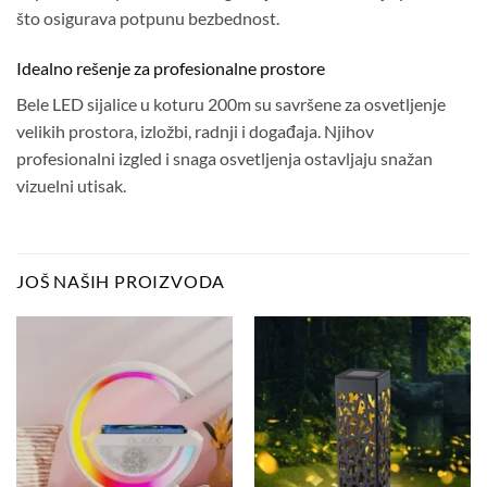
što osigurava potpunu bezbednost.
Idealno rešenje za profesionalne prostore
Bele LED sijalice u koturu 200m su savršene za osvetljenje
velikih prostora, izložbi, radnji i događaja. Njihov
profesionalni izgled i snaga osvetljenja ostavljaju snažan
vizuelni utisak.
JOŠ NAŠIH PROIZVODA