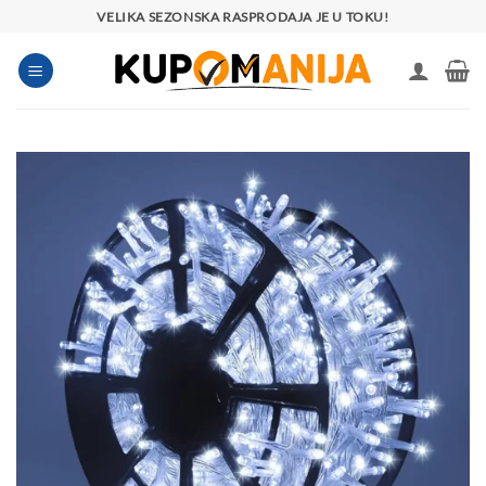
Preskoči
VELIKA SEZONSKA RASPRODAJA JE U TOKU!
na
sadržaj