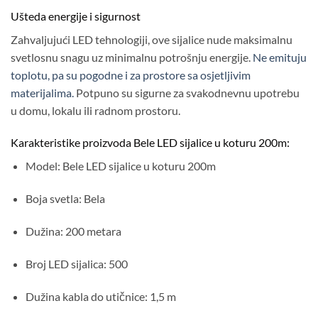
Ušteda energije i sigurnost
Zahvaljujući LED tehnologiji, ove sijalice nude maksimalnu
svetlosnu snagu uz minimalnu potrošnju energije.
Ne emituju
toplotu, pa su pogodne i za prostore sa osjetljivim
materijalima.
Potpuno su sigurne za svakodnevnu upotrebu
u domu, lokalu ili radnom prostoru.
Karakteristike proizvoda Bele LED sijalice u koturu 200m:
Model: Bele LED sijalice u koturu 200m
Boja svetla: Bela
Dužina: 200 metara
Broj LED sijalica: 500
Dužina kabla do utičnice: 1,5 m