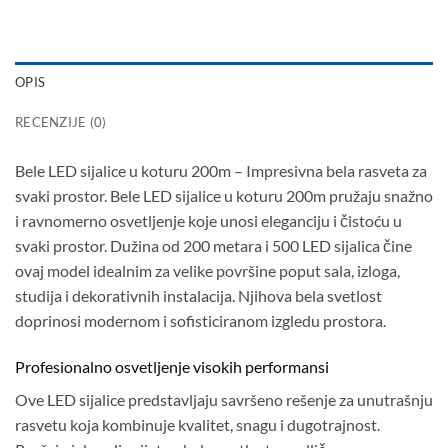
OPIS
RECENZIJE (0)
Bele LED sijalice u koturu 200m – Impresivna bela rasveta za
svaki prostor. Bele LED sijalice u koturu 200m pružaju snažno
i ravnomerno osvetljenje koje unosi eleganciju i čistoću u
svaki prostor. Dužina od 200 metara i 500 LED sijalica čine
ovaj model idealnim za velike površine poput sala, izloga,
studija i dekorativnih instalacija. Njihova bela svetlost
doprinosi modernom i sofisticiranom izgledu prostora.
Profesionalno osvetljenje visokih performansi
Ove LED sijalice predstavljaju savršeno rešenje za unutrašnju
rasvetu koja kombinuje kvalitet, snagu i dugotrajnost.