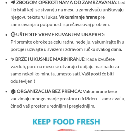
🥩 ZBOGOM OPEKOTINAMA OD ZAMRZAVANJA:
Led
i kristali koji se stvaraju na mesu u zamrzivaču uništavaju
njegovu teksturu i ukus.
Vakumiranje hrane
pre
zamrzavanja u potpunosti sprečava ovaj problem.
⏱️ UŠTEDITE VREME KUVANJEM UNAPRED:
Pripremite obroke za celu radnu nedelju, vakumirajte ih u
porcije i uživajte u svežem i zdravom ručku svakog dana.
✨ BRŽE I UKUSNIJE MARINIRANJE:
Kada izvučete
vazduh, pore na mesu se otvaraju i upijaju marinadu za
samo nekoliko minuta, umesto sati. Vaši gosti će biti
oduševljeni!
🏠 ORGANIZACIJA BEZ PREMCA:
Vakumirane kese
zauzimaju mnogo manje prostora u frižideru i zamrzivaču,
čineći vaš prostor urednijim i preglednijim.