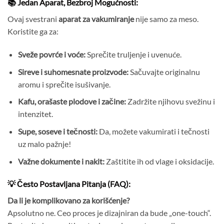
📚 Jedan Aparat, Bezbroj Mogućnosti:
Ovaj svestrani
aparat za vakumiranje
nije samo za meso.
Koristite ga za:
Sveže povrće i voće:
Sprečite truljenje i uvenuće.
Sireve i suhomesnate proizvode:
Sačuvajte originalnu
aromu i sprečite isušivanje.
Kafu, orašaste plodove i začine:
Zadržite njihovu svežinu i
intenzitet.
Supe, soseve i tečnosti:
Da, možete vakumirati i tečnosti
uz malo pažnje!
Važne dokumente i nakit:
Zaštitite ih od vlage i oksidacije.
💡 Često Postavljana Pitanja (FAQ):
Da li je komplikovano za korišćenje?
Apsolutno ne. Ceo proces je dizajniran da bude „one-touch“.