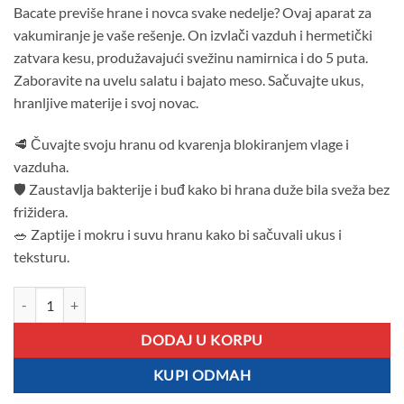
Bacate previše hrane i novca svake nedelje? Ovaj aparat za
vakumiranje je vaše rešenje. On izvlači vazduh i hermetički
zatvara kesu, produžavajući svežinu namirnica i do 5 puta.
Zaboravite na uvelu salatu i bajato meso. Sačuvajte ukus,
hranljive materije i svoj novac.
🥩 Čuvajte svoju hranu od kvarenja blokiranjem vlage i
vazduha.
🛡 Zaustavlja bakterije i buđ kako bi hrana duže bila sveža bez
frižidera.
🥗 Zaptije i mokru i suvu hranu kako bi sačuvali ukus i
teksturu.
Profesionalni Aparat Za Vakumiranje i Čuvanje Svežine Hrane količin
DODAJ U KORPU
KUPI ODMAH