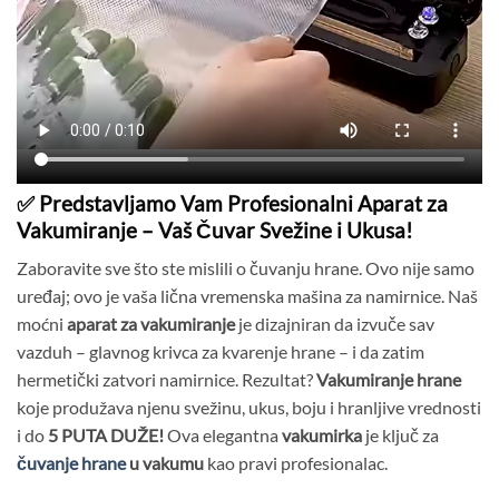
✅ Predstavljamo Vam Profesionalni Aparat za
Vakumiranje – Vaš Čuvar Svežine i Ukusa!
Zaboravite sve što ste mislili o čuvanju hrane. Ovo nije samo
uređaj; ovo je vaša lična vremenska mašina za namirnice. Naš
moćni
aparat za vakumiranje
je dizajniran da izvuče sav
vazduh – glavnog krivca za kvarenje hrane – i da zatim
hermetički zatvori namirnice. Rezultat?
Vakumiranje hrane
koje produžava njenu svežinu, ukus, boju i hranljive vrednosti
i do
5 PUTA DUŽE!
Ova elegantna
vakumirka
je ključ za
čuvanje hrane
u vakumu
kao pravi profesionalac.