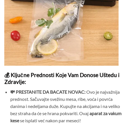
💰 Ključne Prednosti Koje Vam Donose Uštedu i
Zdravlje:
💸 PRESTANITE DA BACATE NOVAC:
Ovo je najvažnija
prednost. Sačuvajte svežinu mesa, ribe, voća i povrća
danima i nedeljama duže. Kupujte na akcijama i na veliko
bez straha da će se hrana pokvariti. Ovaj
aparat za vakum
kese
se isplati već nakon par meseci!