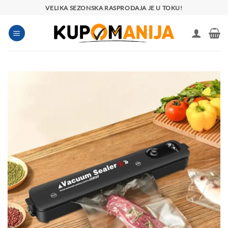
Preskoči
VELIKA SEZONSKA RASPRODAJA JE U TOKU!
na
sadržaj