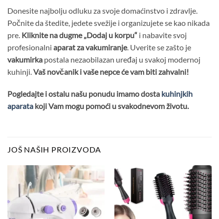
Donesite najbolju odluku za svoje domaćinstvo i zdravlje.
Počnite da štedite, jedete svežije i organizujete se kao nikada
pre.
Kliknite na dugme „Dodaj u korpu“
i nabavite svoj
profesionalni
aparat za vakumiranje
. Uverite se zašto je
vakumirka
postala nezaobilazan uređaj u svakoj modernoj
kuhinji.
Vaš novčanik i vaše nepce će vam biti zahvalni!
Pogledajte i ostalu našu ponudu imamo dosta
kuhinjkih
aparata
koji Vam mogu pomoći u svakodnevom životu.
JOŠ NAŠIH PROIZVODA