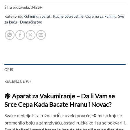
Šifra proizvoda:
042SH
Kategorije:
Kuhinjski aparati
,
Kućne potrepštine
,
Oprema za kuhinju
,
Sve
za kuću - Domaćinstvo
OPIS
RECENZIJE (0)
🍇 Aparat za Vakumiranje – Da li Vam se
Srce Cepa Kada Bacate Hranu i Novac?
Svake nedelje ista tužna priča: uvelo povrće, 🥩 meso koje je
promenilo boju u zamrzivaču, ostaci ručka koji su se pokvarili.
Svaki bačeni komad hrane je kao da ste bacili novac direktno