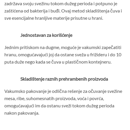
zadržava svoju svežinu tokom dužeg perioda i potpuno je
zaštićena od bakterija i buđi. Ovaj metod skladištenja čuva i
sve esencijalne hranljive materije prisutne u hrani.
Jednostavan za korišćenje
Jednim pritiskom na dugme, moguće je vakumski zapečatiti
hranu, omogućavajući joj da ostane sveža u frižideru i do 10
puta duže nego kada se čuva u plastičnom kontejneru.
Skladištenje raznih prehrambenih proizvoda
Vakumsko pakovanje je odlična rešenje za očuvanje svežine
mesa, ribe, suhomesnatih proizvoda, voća i povrća,
omogućavajući im da ostanu sveži tokom dužeg perioda
nakon pakovanja.