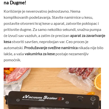
na Dugme!
Korišćenje je neverovatno jednostavno. Nema
komplikovanih podešavanja. Stavite namirnice u kesu,
postavite otvoreni kraj kese u aparat, zatvorite poklopac i
pritisnite dugme. Za samo nekoliko sekundi, snažna pumpa
će izvući sav vazduh, a zatim će precizan
aparat za zavarivanje
kesa
stvoriti savršen, neprobojan var. Ceo proces je
automatski.
Produžavanje svežine namirnica
nikada nije bilo
lakše, a vaša
vakumirka za kese
postaje nezamenljiv
pomoćnik.