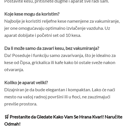
Postavite kesu, pritisnete dugme i aparat sve radi sam.
Koje kese mogu da koristim?
Najbolje je koristiti reljefne kese namenjene za vakumiranje,
jer one omogućavaju optimalno izvlačenje vazduha. Uz
aparat dobijate i početni set od 10 kesa.
Da li može samo da zavari kesu, bez vakumiranja?
Da! Poseduje i funkciju samo zavarivanja, što je idealno za
kese od čipsa, grickalica ili kafe kako bi ostale sveže nakon
otvaranja.
Koliko je aparat veliki?
Dizajniran je da bude elegantan i kompaktan. Lako će naći
mesto na vašoj radnoj površini ili u fioci, ne zauzimajući
previše prostora.
🛒 Prestanite da Gledate Kako Vam Se Hrana Kvari! Naručite
Odmah!